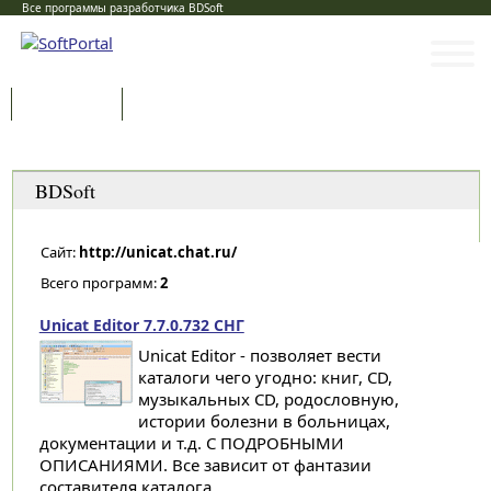
Все программы разработчика BDSoft
Программы
Статьи
Категории
BDSoft
Сайт:
http://unicat.chat.ru/
Всего программ:
2
Unicat Editor 7.7.0.732 СНГ
Unicat Editor - позволяет вести
каталоги чего угодно: книг, CD,
музыкальных CD, родословную,
истории болезни в больницах,
документации и т.д. С ПОДРОБНЫМИ
ОПИСАНИЯМИ. Все зависит от фантазии
составителя каталога...