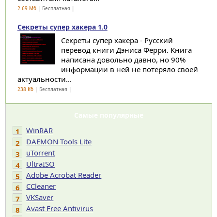
2.69 Мб
| Бесплатная |
Секреты супер хакера 1.0
Секреты супер хакера - Русский
перевод книги Дэниса Ферри. Книга
написана довольно давно, но 90%
информации в ней не потеряло своей
актуальности...
238 Кб
| Бесплатная |
Самые популярные
WinRAR
1
DAEMON Tools Lite
2
uTorrent
3
UltraISO
4
Adobe Acrobat Reader
5
CCleaner
6
VKSaver
7
Avast Free Antivirus
8