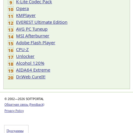
K-Lite Codec Pack
9
Opera
10
KMPlayer
11
EVEREST Ultimate Edition
12
AVG PC Tuneup
13
MSI Afterburner
14
Adobe Flash Player
15
CPU-Z
16
Unlocker
17
Alcohol 120%
18
AIDA64 Extreme
19
Dr.Web CureIt!
20
© 2002—2026 SOFTPORTAL
Обратная связь (Feedback)
Privacy Policy
Программы