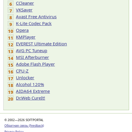
CCleaner
6
VKSaver
7
Avast Free Antivirus
8
K-Lite Codec Pack
9
Opera
10
KMPlayer
11
EVEREST Ultimate Edition
12
AVG PC Tuneup
13
MSI Afterburner
14
Adobe Flash Player
15
CPU-Z
16
Unlocker
17
Alcohol 120%
18
AIDA64 Extreme
19
Dr.Web CureIt!
20
© 2002—2026 SOFTPORTAL
Обратная связь (Feedback)
Privacy Policy