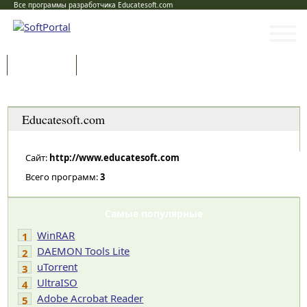
Все программы разработчика Educatesoft.com
Программы
Статьи
Категории
Educatesoft.com
Сайт:
http://www.educatesoft.com
Всего программ:
3
Самые популярные
WinRAR
1
DAEMON Tools Lite
2
uTorrent
3
UltraISO
4
Adobe Acrobat Reader
5