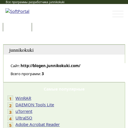
Все программы разработчика junnikokuki
Программы
Статьи
Категории
junnikokuki
Сайт:
http://blogen.junnikokuki.com/
Всего программ:
3
Самые популярные
WinRAR
1
DAEMON Tools Lite
2
uTorrent
3
UltraISO
4
Adobe Acrobat Reader
5