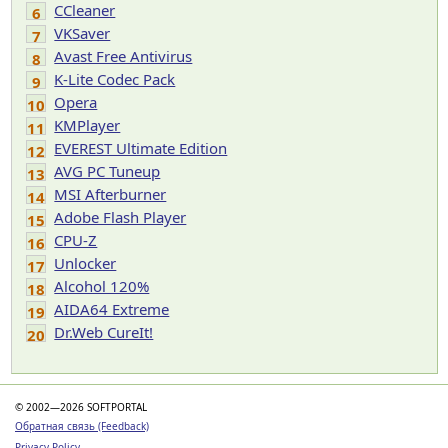
CCleaner
6
VKSaver
7
Avast Free Antivirus
8
K-Lite Codec Pack
9
Opera
10
KMPlayer
11
EVEREST Ultimate Edition
12
AVG PC Tuneup
13
MSI Afterburner
14
Adobe Flash Player
15
CPU-Z
16
Unlocker
17
Alcohol 120%
18
AIDA64 Extreme
19
Dr.Web CureIt!
20
© 2002—2026 SOFTPORTAL
Обратная связь (Feedback)
Privacy Policy