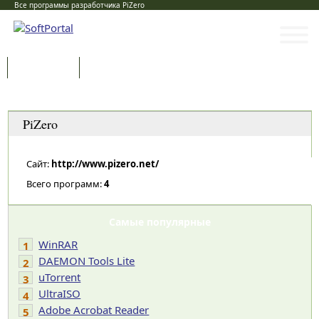
Все программы разработчика PiZero
Программы
Статьи
Категории
PiZero
Сайт:
http://www.pizero.net/
Всего программ:
4
Самые популярные
WinRAR
1
DAEMON Tools Lite
2
uTorrent
3
UltraISO
4
Adobe Acrobat Reader
5