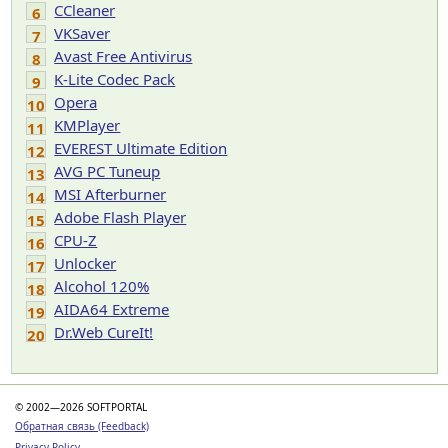
CCleaner
6
VKSaver
7
Avast Free Antivirus
8
K-Lite Codec Pack
9
Opera
10
KMPlayer
11
EVEREST Ultimate Edition
12
AVG PC Tuneup
13
MSI Afterburner
14
Adobe Flash Player
15
CPU-Z
16
Unlocker
17
Alcohol 120%
18
AIDA64 Extreme
19
Dr.Web CureIt!
20
© 2002—2026 SOFTPORTAL
Обратная связь (Feedback)
Privacy Policy