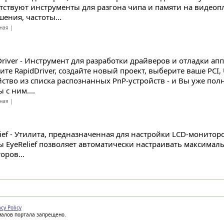
тствуют инструменты для разгона чипа и памяти на видеопл
ения, частоты...
ная |
Driver - Инструмент для разработки драйверов и отладки ап
ите RapidDriver, создайте новый проект, выберите ваше PCI, 
йство из списка распознанных PnP-устройств - и Вы уже пол
 с ним....
ная |
lief - Утилита, предназначенная для настройки LCD-мониторо
ы EyeRelief позволяет автоматически настраивать максималь
оров...
acy Policy
иалов портала запрещено.