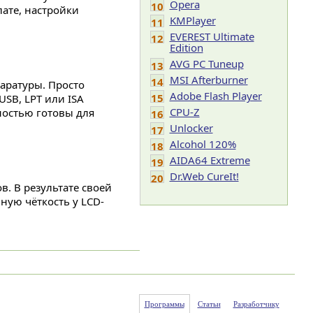
Opera
10
ате, настройки
KMPlayer
11
EVEREST Ultimate
12
Edition
AVG PC Tuneup
13
MSI Afterburner
14
паратуры. Просто
Adobe Flash Player
15
USB, LPT или ISA
CPU-Z
ностью готовы для
16
Unlocker
17
Alcohol 120%
18
AIDA64 Extreme
19
Dr.Web CureIt!
20
в. В результате своей
ную чёткость у LCD-
Программы
Статьи
Разработчику