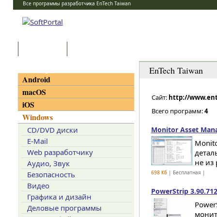
Все программы разработчика EnTech Taiwan
Программы
Статьи
Категории
EnTech Taiwan
Android
macOS
Сайт:
http://www.en
iOS
Всего программ:
4
Windows
CD/DVD диски
Monitor Asset Mana
E-Mail
Monit
Web разработчику
детал
не из
Аудио, Звук
698 Кб
| Бесплатная |
Безопасность
Видео
PowerStrip 3.90.71
Графика и дизайн
Power
Деловые программы
монит