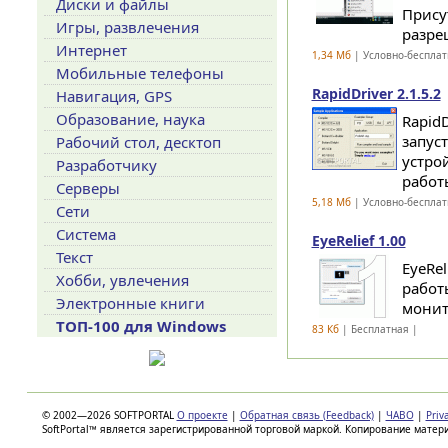
Диски и файлы
Прису
Игры, развлечения
разреш
Интернет
1,34 Мб
| Условно-бесплат
Мобильные телефоны
RapidDriver 2.1.5.2
Навигация, GPS
Образование, наука
Rapid
запуст
Рабочий стол, десктоп
устро
Разработчику
работы
Серверы
5,18 Мб
| Условно-бесплат
Сети
Система
EyeRelief 1.00
Текст
EyeRe
Хобби, увлечения
работ
Электронные книги
монит
ТОП-100 для Windows
83 Кб
| Бесплатная |
© 2002—2026 SOFTPORTAL
О проекте
|
Обратная связь (Feedback)
|
ЧАВО
|
Priv
SoftPortal™ является зарегистрированной торговой маркой. Копирование матер