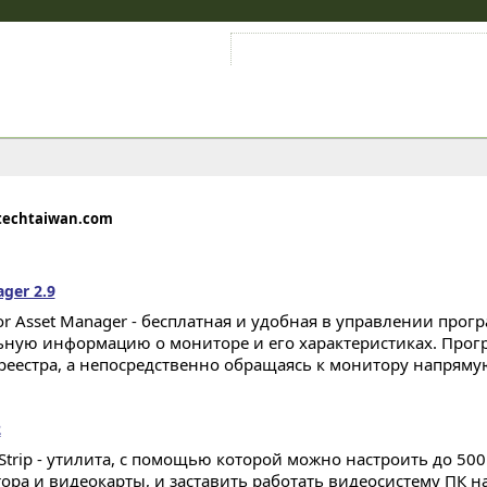
Войти на аккаунт
Зарегистрироваться
techtaiwan.com
ger 2.9
or Asset Manager - бесплатная и удобная в управлении про
ьную информацию о мониторе и его характеристиках. Прог
 реестра, а непосредственно обращаясь к монитору напрямую
2
Strip - утилита, с помощью которой можно настроить до 50
ора и видеокарты, и заставить работать видеосистему ПК н