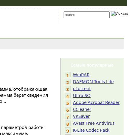
Карта сайта
RSS
Расширенный поиск
Самые популярные
WinRAR
1
DAEMON Tools Lite
2
uTorrent
грамма, отображающая
3
рамма берет сведения
UltraISO
4
...
Adobe Acrobat Reader
5
CCleaner
6
VKSaver
7
Avast Free Antivirus
8
0 параметров работы
K-Lite Codec Pack
9
а максимуме.