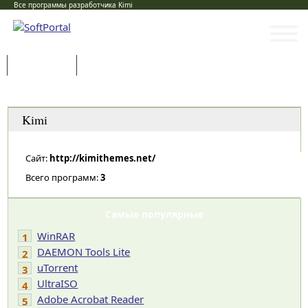
Все программы разработчика Kimi
Программы
Статьи
Категории
Kimi
Сайт:
http://kimithemes.net/
Всего программ:
3
Самые популярные
WinRAR
1
DAEMON Tools Lite
2
uTorrent
3
UltraISO
4
Adobe Acrobat Reader
5