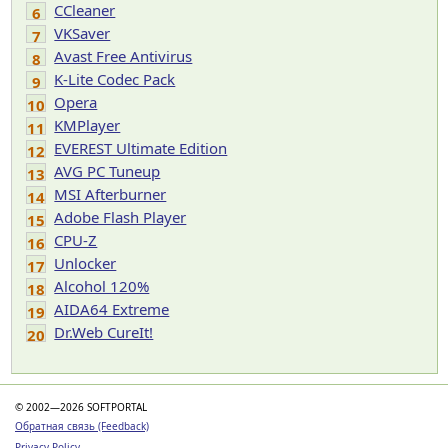
CCleaner
6
VKSaver
7
Avast Free Antivirus
8
K-Lite Codec Pack
9
Opera
10
KMPlayer
11
EVEREST Ultimate Edition
12
AVG PC Tuneup
13
MSI Afterburner
14
Adobe Flash Player
15
CPU-Z
16
Unlocker
17
Alcohol 120%
18
AIDA64 Extreme
19
Dr.Web CureIt!
20
© 2002—2026 SOFTPORTAL
Обратная связь (Feedback)
Privacy Policy