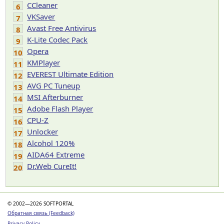
CCleaner
6
VKSaver
7
Avast Free Antivirus
8
K-Lite Codec Pack
9
Opera
10
KMPlayer
11
EVEREST Ultimate Edition
12
AVG PC Tuneup
13
MSI Afterburner
14
Adobe Flash Player
15
CPU-Z
16
Unlocker
17
Alcohol 120%
18
AIDA64 Extreme
19
Dr.Web CureIt!
20
© 2002—2026 SOFTPORTAL
Обратная связь (Feedback)
Privacy Policy