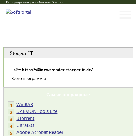
Все программы разработчика Stoeger IT
Программы
Статьи
Категории
Stoeger IT
Сайт:
http://s60newsreader.stoeger-it.de/
Всего программ:
2
Самые популярные
WinRAR
1
DAEMON Tools Lite
2
uTorrent
3
UltraISO
4
Adobe Acrobat Reader
5