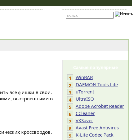
Карта сайта
RSS
Расширенный поиск
Самые популярные
WinRAR
1
DAEMON Tools Lite
2
uTorrent
ить все фишки в свои.
3
оими, выстроенными в
UltraISO
4
Adobe Acrobat Reader
5
CCleaner
6
VKSaver
7
Avast Free Antivirus
8
сических кроссвордов.
K-Lite Codec Pack
9