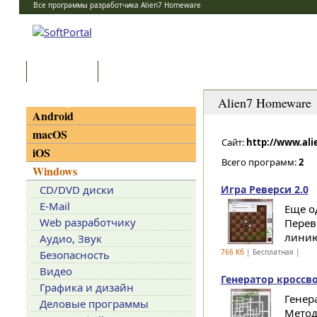
Все программы разработчика Alien7 Homeware
Программы
Статьи
Категории
Alien7 Homeware
Android
macOS
Сайт:
http://www.ali
iOS
Всего программ:
2
Windows
CD/DVD диски
Игра Реверси 2.0
E-Mail
Еще о
Web разработчику
Перев
линию
Аудио, Звук
766 Кб
| Бесплатная |
Безопасность
Видео
Генератор кроссво
Графика и дизайн
Генер
Деловые программы
Метод