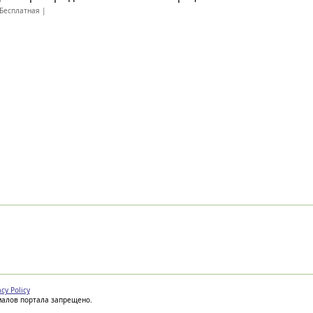
Бесплатная |
acy Policy
иалов портала запрещено.