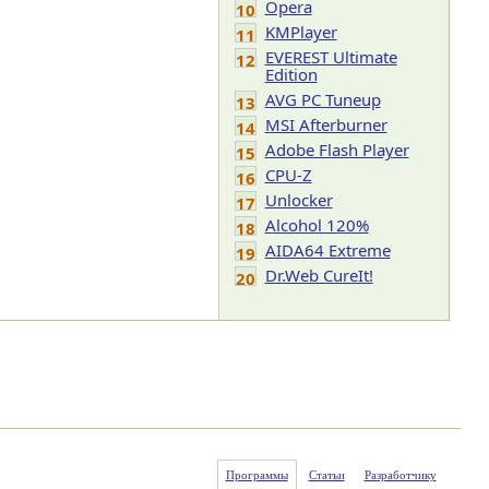
Opera
10
KMPlayer
11
EVEREST Ultimate
12
Edition
AVG PC Tuneup
13
MSI Afterburner
14
Adobe Flash Player
15
CPU-Z
16
Unlocker
17
Alcohol 120%
18
AIDA64 Extreme
19
Dr.Web CureIt!
20
Программы
Статьи
Разработчику