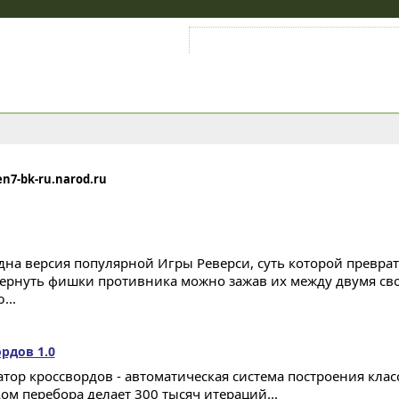
Войти на аккаунт
Зарегистрироваться
en7-bk-ru.narod.ru
дна версия популярной Игры Реверси, суть которой преврат
ернуть фишки противника можно зажав их между двумя св
...
рдов 1.0
атор кроссвордов - автоматическая система построения клас
ом перебора делает 300 тысяч итераций...