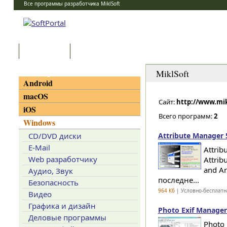
Все программы разработчика MiklSoft
Программы
Статьи
Категории
MiklSoft
Android
macOS
Сайт:
http://www.mik
iOS
Всего программ:
2
Windows
CD/DVD диски
Attribute Manager 
E-Mail
Attri
Web разработчику
Attrib
and A
Аудио, Звук
последне...
Безопасность
964 Кб
| Условно-бесплатн
Видео
Графика и дизайн
Photo Exif Manager
Деловые программы
Photo