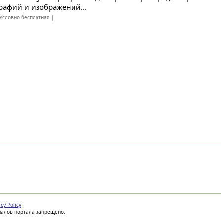
рафий и изображений...
Условно-бесплатная |
acy Policy
иалов портала запрещено.