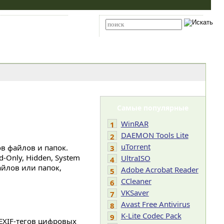
Карта сайта
RSS
Расширенный поиск
Самые популярные
WinRAR
1
DAEMON Tools Lite
2
uTorrent
в файлов и папок.
3
-Only, Hidden, System
UltraISO
4
айлов или папок,
Adobe Acrobat Reader
5
CCleaner
6
VKSaver
7
Avast Free Antivirus
8
K-Lite Codec Pack
9
 EXIF-тегов цифровых