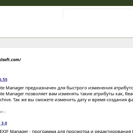
Войти на аккаунт
Зарегистрироваться
lsoft.com/
5.55
bute Manager предназначен для быстрого изменения атрибуто
ute Manager позволяет вам изменять такие атрибуты как, Read
rchive. Так же вы сможете изменить дату и время создания ф
ая |
 3.0
 EXIF Manager - программа для просмотра и редактирования