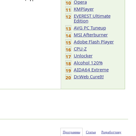
Opera
10
KMPlayer
11
EVEREST Ultimate
12
Edition
AVG PC Tuneup
13
MSI Afterburner
14
Adobe Flash Player
15
CPU-Z
16
Unlocker
17
Alcohol 120%
18
AIDA64 Extreme
19
Dr.Web CureIt!
20
Программы
Статьи
Разработчику