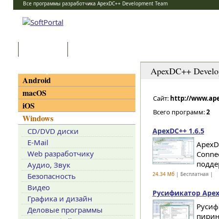
Все программы разработчика ApexDC++ Development Team
Программы
Статьи
Категории
ApexDC++ Develo
Android
macOS
Сайт:
http://www.ap
iOS
Всего программ:
2
Windows
CD/DVD диски
ApexDC++ 1.6.5
E-Mail
ApexD
Web разработчику
Conne
подде
Аудио, Звук
24.34 Мб
| Бесплатная |
Безопасность
Видео
Русификатор ApexD
Графика и дизайн
Русиф
Деловые программы
пиринг