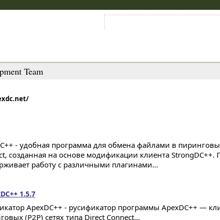
Войти на аккаунт
Зарегистрироваться
pment Team
exdc.net/
C++ - удобная программа для обмена файлами в пиринговых (
ct, созданная на основе модификации клиента StrongDC++.
рживает работу с различными плагинами...
C++ 1.5.7
икатор ApexDC++ - русификатор программы ApexDC++ — кли
овых (P2P) сетях типа Direct Connect...