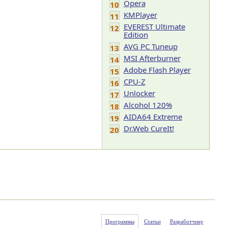
Opera
10
KMPlayer
11
EVEREST Ultimate
12
Edition
AVG PC Tuneup
13
MSI Afterburner
14
Adobe Flash Player
15
CPU-Z
16
Unlocker
17
Alcohol 120%
18
AIDA64 Extreme
19
Dr.Web CureIt!
20
Программы
Статьи
Разработчику