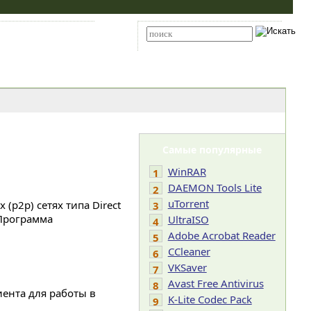
Карта сайта
RSS
Расширенный поиск
Самые популярные
WinRAR
1
DAEMON Tools Lite
2
uTorrent
р2р) сетях типа Direct
3
 Программа
UltraISO
4
Adobe Acrobat Reader
5
CCleaner
6
VKSaver
7
Avast Free Antivirus
8
ента для работы в
K-Lite Codec Pack
9