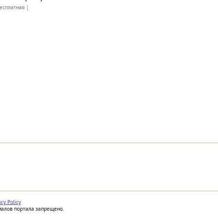
есплатная |
acy Policy
иалов портала запрещено.