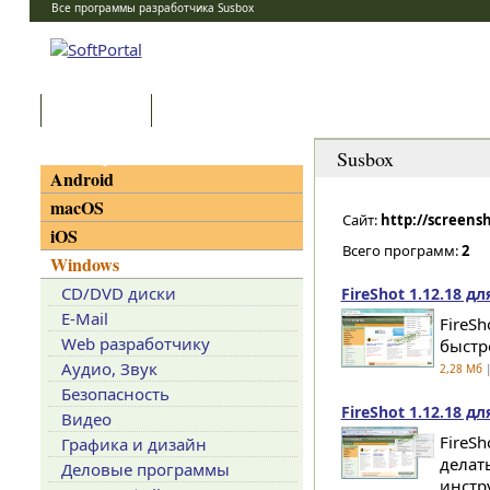
Все программы разработчика Susbox
Программы
Статьи
Категории
Susbox
Android
macOS
Сайт:
http://screens
iOS
Всего программ:
2
Windows
CD/DVD диски
FireShot 1.12.18 д
E-Mail
FireSh
Web разработчику
быстр
Аудио, Звук
2,28 Мб
|
Безопасность
FireShot 1.12.18 для
Видео
FireSh
Графика и дизайн
делат
Деловые программы
инстр