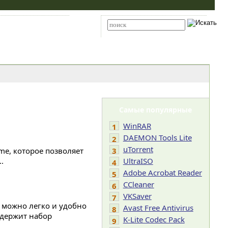
Карта сайта
RSS
Расширенный поиск
Самые популярные
WinRAR
1
DAEMON Tools Lite
2
uTorrent
ome, которое позволяет
3
.
UltraISO
4
Adobe Acrobat Reader
5
CCleaner
6
VKSaver
7
го можно легко и удобно
Avast Free Antivirus
8
одержит набор
K-Lite Codec Pack
9