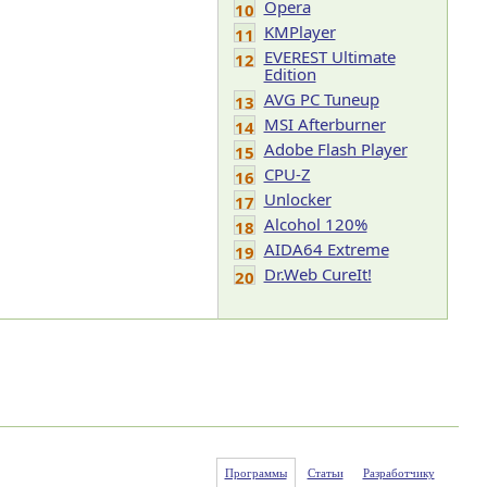
Opera
10
KMPlayer
11
EVEREST Ultimate
12
Edition
AVG PC Tuneup
13
MSI Afterburner
14
Adobe Flash Player
15
CPU-Z
16
Unlocker
17
Alcohol 120%
18
AIDA64 Extreme
19
Dr.Web CureIt!
20
Программы
Статьи
Разработчику