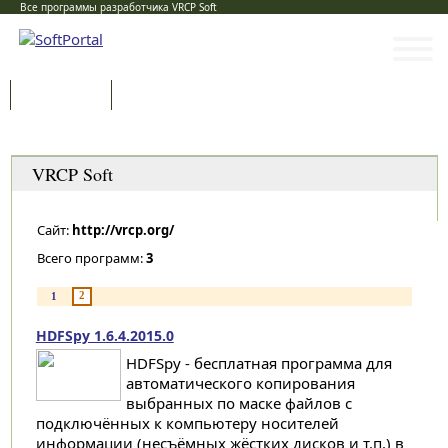
Все программы разработчика VRCP Soft
Программы
Статьи
Категории
VRCP Soft
Сайт:
http://vrcp.org/
Всего программ:
3
2
1
HDFSpy 1.6.4.2015.0
HDFSpy - бесплатная программа для
автоматического копирования
выбранных по маске файлов с
подключённых к компьютеру носителей
информации (несъёмных жёстких дисков и т.п.) в