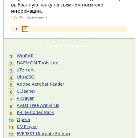
выбранную папку на съёмном носителе
информации...
1.07 Мб
| Бесплатная |
2
1
Самые популярные
WinRAR
1
DAEMON Tools Lite
2
uTorrent
3
UltraISO
4
Adobe Acrobat Reader
5
CCleaner
6
VKSaver
7
Avast Free Antivirus
8
K-Lite Codec Pack
9
Opera
10
KMPlayer
11
EVEREST Ultimate Edition
12