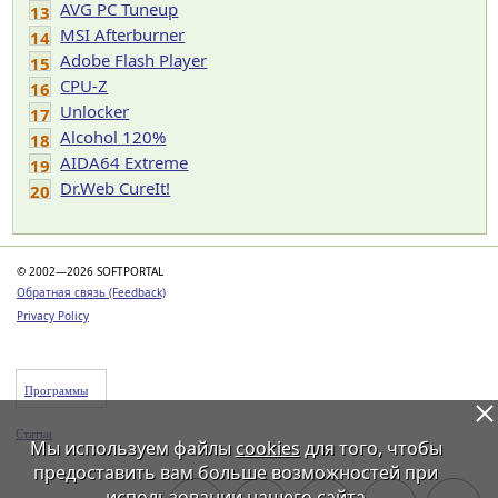
AVG PC Tuneup
13
MSI Afterburner
14
Adobe Flash Player
15
CPU-Z
16
Unlocker
17
Alcohol 120%
18
AIDA64 Extreme
19
Dr.Web CureIt!
20
© 2002—2026 SOFTPORTAL
Обратная связь (Feedback)
Privacy Policy
Программы
Статьи
Мы используем файлы
cookies
для того, чтобы
предоставить вам больше возможностей при
использовании нашего сайта