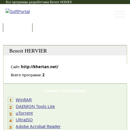
Все программы разработчика Benoit HERVIER
Программы
Статьи
Категории
Benoit HERVIER
Сайт:
http://khertan.net/
Всего программ:
2
Самые популярные
WinRAR
1
DAEMON Tools Lite
2
uTorrent
3
UltraISO
4
Adobe Acrobat Reader
5