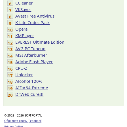
CCleaner
6
VKSaver
7
Avast Free Antivirus
8
K-Lite Codec Pack
9
Opera
10
KMPlayer
11
EVEREST Ultimate Edition
12
AVG PC Tuneup
13
MSI Afterburner
14
Adobe Flash Player
15
CPU-Z
16
Unlocker
17
Alcohol 120%
18
AIDA64 Extreme
19
Dr.Web CureIt!
20
© 2002—2026 SOFTPORTAL
Обратная связь (Feedback)
Privacy Policy