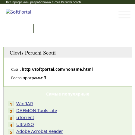
Все программы разработчика Clovis Peruchi Scotti
Программы
Статьи
Категории
Clovis Peruchi Scotti
Сайт:
http://softportal.com/noname.html
Всего программ:
3
Самые популярные
WinRAR
1
DAEMON Tools Lite
2
uTorrent
3
UltraISO
4
Adobe Acrobat Reader
5