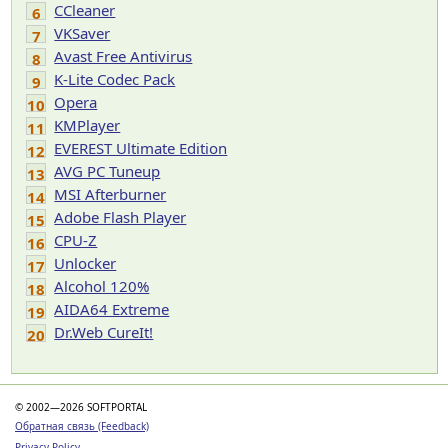
CCleaner
6
VKSaver
7
Avast Free Antivirus
8
K-Lite Codec Pack
9
Opera
10
KMPlayer
11
EVEREST Ultimate Edition
12
AVG PC Tuneup
13
MSI Afterburner
14
Adobe Flash Player
15
CPU-Z
16
Unlocker
17
Alcohol 120%
18
AIDA64 Extreme
19
Dr.Web CureIt!
20
© 2002—2026 SOFTPORTAL
Обратная связь (Feedback)
Privacy Policy