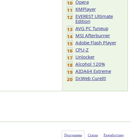
Opera
10
KMPlayer
11
EVEREST Ultimate
12
Edition
AVG PC Tuneup
13
MSI Afterburner
14
Adobe Flash Player
15
CPU-Z
16
Unlocker
17
Alcohol 120%
18
AIDA64 Extreme
19
Dr.Web CureIt!
20
Программы
Статьи
Разработчику