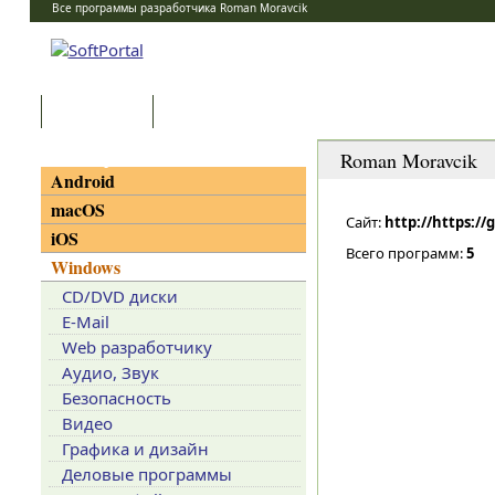
Все программы разработчика Roman Moravcik
Программы
Статьи
Категории
Roman Moravcik
Android
macOS
Сайт:
http://https:/
iOS
Всего программ:
5
Windows
CD/DVD диски
E-Mail
Web разработчику
Аудио, Звук
Безопасность
Видео
Графика и дизайн
Деловые программы