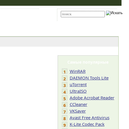
Карта сайта
RSS
Расширенный поиск
Самые популярные
WinRAR
1
DAEMON Tools Lite
2
uTorrent
3
UltraISO
4
Adobe Acrobat Reader
5
CCleaner
6
VKSaver
7
Avast Free Antivirus
8
K-Lite Codec Pack
9