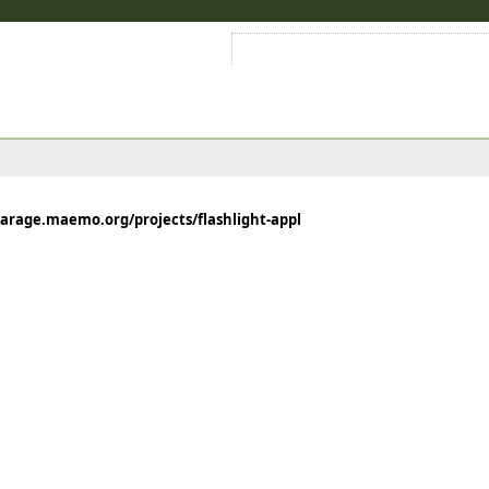
Войти на аккаунт
Зарегистрироваться
/garage.maemo.org/projects/flashlight-appl