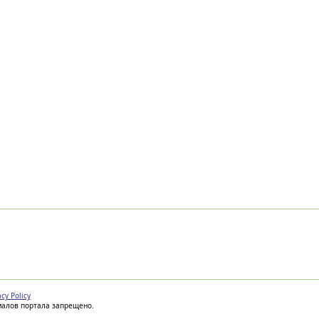
acy Policy
иалов портала запрещено.