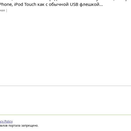
iPhone, iPod Touch как с обычной USB флешкой...
ная |
acy Policy
иалов портала запрещено.