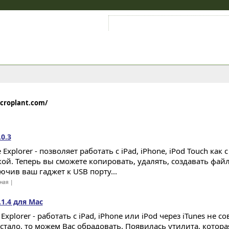
Войти на аккаунт
Зарегистрироваться
croplant.com/
.0.3
 Explorer - позволяет работать с iPad, iPhone, iPod Touch как
ой. Теперь вы сможете копировать, удалять, создавать фай
ючив ваш гаджет к USB порту...
ная |
.1.4 для Mac
Explorer - работать с iPad, iPhone или iPod через iTunes не с
остало, то можем Вас обрадовать. Появилась утилита, котора