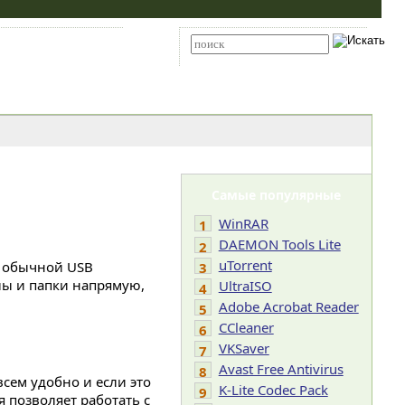
Карта сайта
RSS
Расширенный поиск
Самые популярные
WinRAR
1
DAEMON Tools Lite
2
uTorrent
 с обычной USB
3
лы и папки напрямую,
UltraISO
4
Adobe Acrobat Reader
5
CCleaner
6
VKSaver
7
Avast Free Antivirus
8
овсем удобно и если это
K-Lite Codec Pack
9
я позволяет работать с