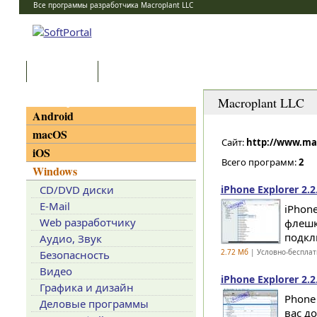
Все программы разработчика Macroplant LLC
Программы
Статьи
Категории
Macroplant LLC
Android
macOS
Сайт:
http://www.ma
iOS
Всего программ:
2
Windows
CD/DVD диски
iPhone Explorer 2.2
E-Mail
iPhone
Web разработчику
флешк
подкл
Аудио, Звук
2.72 Мб
| Условно-бесплат
Безопасность
Видео
iPhone Explorer 2.2
Графика и дизайн
Phone 
Деловые программы
вас д