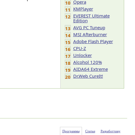
Opera
10
KMPlayer
11
EVEREST Ultimate
12
Edition
AVG PC Tuneup
13
MSI Afterburner
14
Adobe Flash Player
15
CPU-Z
16
Unlocker
17
Alcohol 120%
18
AIDA64 Extreme
19
Dr.Web CureIt!
20
Программы
Статьи
Разработчику