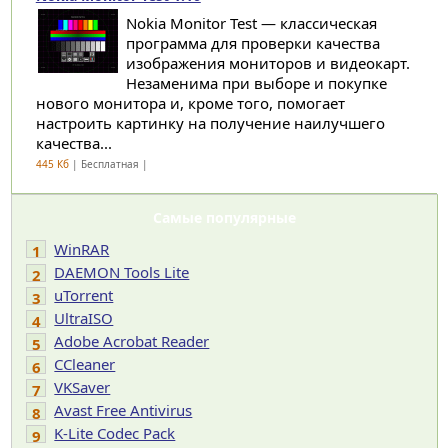
Nokia Monitor Test — классическая
программа для проверки качества
изображения мониторов и видеокарт.
Незаменима при выборе и покупке
нового монитора и, кроме того, помогает
настроить картинку на получение наилучшего
качества...
445 Кб
| Бесплатная |
Самые популярные
WinRAR
1
DAEMON Tools Lite
2
uTorrent
3
UltraISO
4
Adobe Acrobat Reader
5
CCleaner
6
VKSaver
7
Avast Free Antivirus
8
K-Lite Codec Pack
9