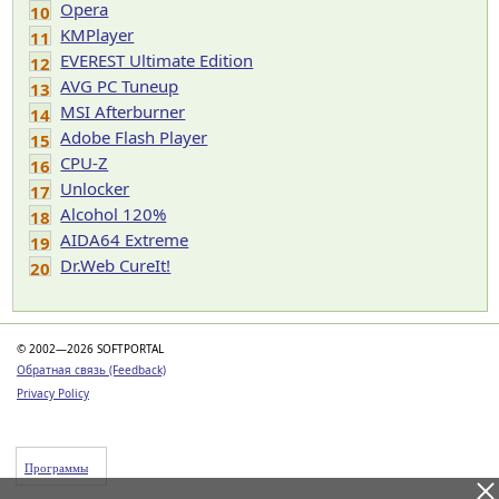
Opera
10
KMPlayer
11
EVEREST Ultimate Edition
12
AVG PC Tuneup
13
MSI Afterburner
14
Adobe Flash Player
15
CPU-Z
16
Unlocker
17
Alcohol 120%
18
AIDA64 Extreme
19
Dr.Web CureIt!
20
© 2002—2026 SOFTPORTAL
Обратная связь (Feedback)
Privacy Policy
Программы