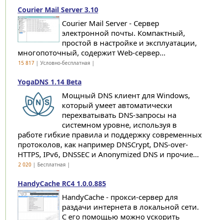
Courier Mail Server 3.10
Courier Mail Server - Сервер
электронной почты. Компактный,
простой в настройке и эксплуатации,
многопоточный, содержит Web-сервер...
15 817
| Условно-бесплатная |
YogaDNS 1.14 Beta
Мощный DNS клиент для Windows,
который умеет автоматически
перехватывать DNS-запросы на
системном уровне, используя в
работе гибкие правила и поддержку современных
протоколов, как например DNSCrypt, DNS-over-
HTTPS, IPv6, DNSSEC и Anonymized DNS и прочие...
2 020
| Бесплатная |
HandyCache RC4 1.0.0.885
HandyCache - прокси-сервер для
раздачи интернета в локальной сети.
С его помощью можно ускорить