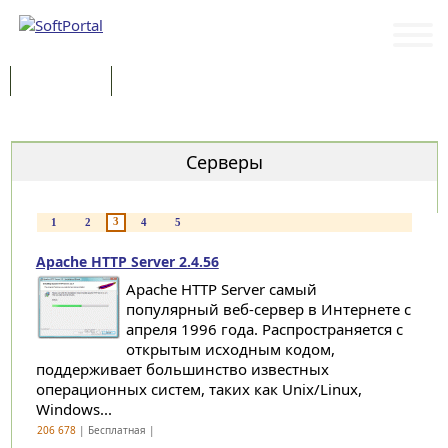
Программы
Статьи
Категории
Серверы
3
1
2
4
5
Apache HTTP Server 2.4.56
Apache HTTP Server самый
популярный веб-сервер в Интернете с
апреля 1996 года. Распространяется с
открытым исходным кодом,
поддерживает большинство известных
операционных систем, таких как Unix/Linux,
Windows...
206 678
| Бесплатная |