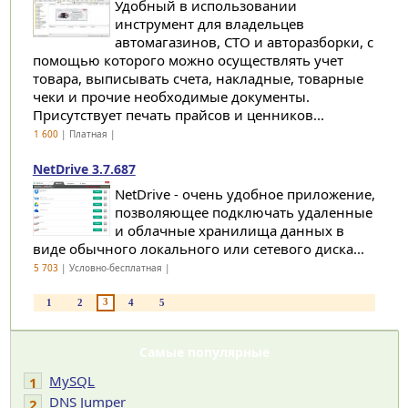
Удобный в использовании
инструмент для владельцев
автомагазинов, СТО и авторазборки, с
помощью которого можно осуществлять учет
товара, выписывать счета, накладные, товарные
чеки и прочие необходимые документы.
Присутствует печать прайсов и ценников...
1 600
| Платная |
NetDrive 3.7.687
NetDrive - очень удобное приложение,
позволяющее подключать удаленные
и облачные хранилища данных в
виде обычного локального или сетевого диска...
5 703
| Условно-бесплатная |
3
1
2
4
5
Самые популярные
MySQL
1
DNS Jumper
2