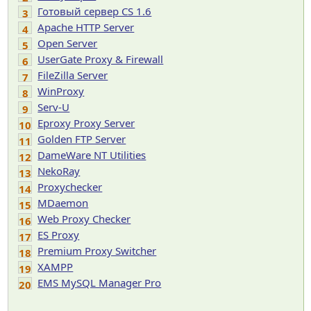
Готовый сервер CS 1.6
3
Apache HTTP Server
4
Open Server
5
UserGate Proxy & Firewall
6
FileZilla Server
7
WinProxy
8
Serv-U
9
Eproxy Proxy Server
10
Golden FTP Server
11
DameWare NT Utilities
12
NekoRay
13
Proxychecker
14
MDaemon
15
Web Proxy Checker
16
ES Proxy
17
Premium Proxy Switcher
18
XAMPP
19
EMS MySQL Manager Pro
20