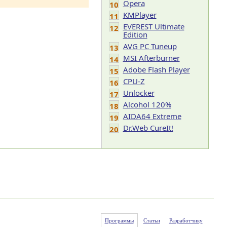
Opera
10
KMPlayer
11
EVEREST Ultimate
12
Edition
AVG PC Tuneup
13
MSI Afterburner
14
Adobe Flash Player
15
CPU-Z
16
Unlocker
17
Alcohol 120%
18
AIDA64 Extreme
19
Dr.Web CureIt!
20
Программы
Статьи
Разработчику