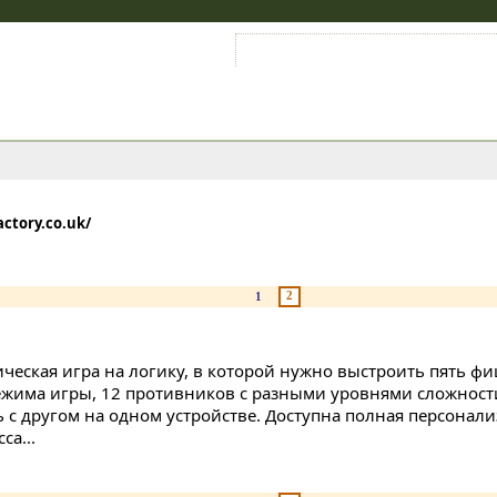
Войти на аккаунт
Зарегистрироваться
actory.co.uk/
2
1
ическая игра на логику, в которой нужно выстроить пять фи
ежима игры, 12 противников с разными уровнями сложности
ь с другом на одном устройстве. Доступна полная персонал
са...