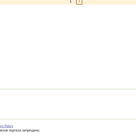
2
1
acy Policy
иалов портала запрещено.