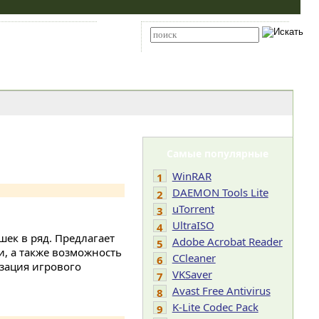
Карта сайта
RSS
Расширенный поиск
Самые популярные
WinRAR
1
DAEMON Tools Lite
2
uTorrent
3
UltraISO
4
шек в ряд. Предлагает
Adobe Acrobat Reader
5
, а также возможность
CCleaner
6
изация игрового
VKSaver
7
Avast Free Antivirus
8
K-Lite Codec Pack
9