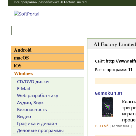
Все программы разработчика AI Factory Limited
Программы
Статьи
Категории
AI Factory Limited
Android
macOS
Сайт:
http://www.aif
iOS
Всего программ:
11
Windows
CD/DVD диски
E-Mail
Gomoku 1.81
Web разработчику
Класс
Аудио, Звук
три р
Безопасность
играт
Видео
процес
Графика и дизайн
15.33 Мб
| Бесплатная |
Деловые программы