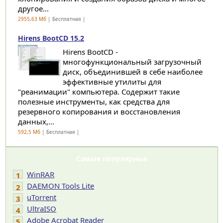
другое...
2955,63 Мб
| Бесплатная |
Hirens BootCD 15.2
Hirens BootCD -
многофункциональный загрузочный
диск, объединившей в себе наиболее
эффективные утилиты для
"реанимации" компьютера. Содержит такие
полезные инструменты, как средства для
резервного копирования и восстановления
данных,...
592,5 Мб
| Бесплатная |
Самые популярные
WinRAR
1
DAEMON Tools Lite
2
uTorrent
3
UltraISO
4
Adobe Acrobat Reader
5