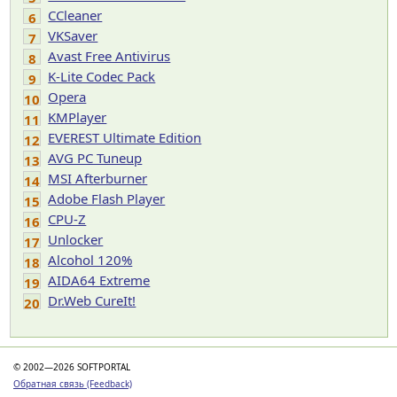
CCleaner
6
VKSaver
7
Avast Free Antivirus
8
K-Lite Codec Pack
9
Opera
10
KMPlayer
11
EVEREST Ultimate Edition
12
AVG PC Tuneup
13
MSI Afterburner
14
Adobe Flash Player
15
CPU-Z
16
Unlocker
17
Alcohol 120%
18
AIDA64 Extreme
19
Dr.Web CureIt!
20
© 2002—2026 SOFTPORTAL
Обратная связь (Feedback)