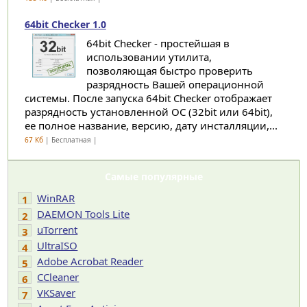
64bit Checker 1.0
64bit Checker - простейшая в
использовании утилита,
позволяющая быстро проверить
разрядность Вашей операционной
системы. После запуска 64bit Checker отображает
разрядность установленной ОС (32bit или 64bit),
ее полное название, версию, дату инсталляции,...
67 Кб
| Бесплатная |
Самые популярные
WinRAR
1
DAEMON Tools Lite
2
uTorrent
3
UltraISO
4
Adobe Acrobat Reader
5
CCleaner
6
VKSaver
7