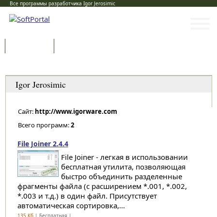
Все программы разработчика Igor Jerosimic
Программы
Статьи
Категории
Igor Jerosimic
Сайт:
http://www.igorware.com
Всего программ:
2
File Joiner 2.4.4
File Joiner - легкая в использовании
бесплатная утилита, позволяющая
быстро объединить разделенные
фрагменты файла (с расширением *.001, *.002,
*.003 и т.д.) в один файл. Присутствует
автоматическая сортировка,...
135 Кб
| Бесплатная |