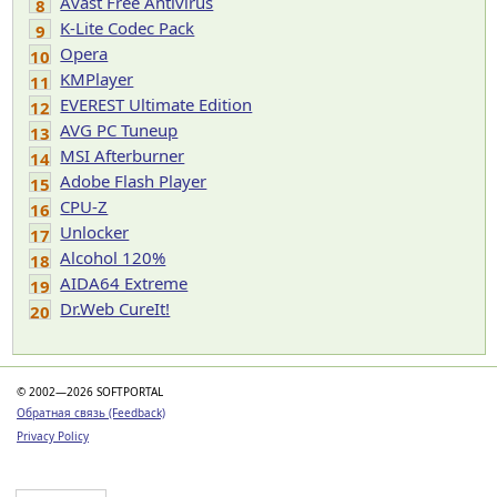
Avast Free Antivirus
8
K-Lite Codec Pack
9
Opera
10
KMPlayer
11
EVEREST Ultimate Edition
12
AVG PC Tuneup
13
MSI Afterburner
14
Adobe Flash Player
15
CPU-Z
16
Unlocker
17
Alcohol 120%
18
AIDA64 Extreme
19
Dr.Web CureIt!
20
© 2002—2026 SOFTPORTAL
Обратная связь (Feedback)
Privacy Policy