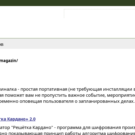
Войти на аккаунт
Зарегистрироваться
ов
/magazin/
иналка - простая портативная (не требующая инсталляции в
ая поможет вам не пропустить важное событие, мероприятие, 
ременно оповещая пользователя о запланированных делах..
а Кардано» 2.0
тор "Решётка Кардано" - программа для шифрования произ
дно показывающая принцип работы алгоритма шифрования.