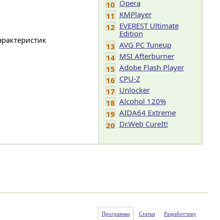
Opera
10
KMPlayer
11
EVEREST Ultimate
12
Edition
арактеристик
AVG PC Tuneup
13
MSI Afterburner
14
Adobe Flash Player
15
CPU-Z
16
Unlocker
17
Alcohol 120%
18
AIDA64 Extreme
19
Dr.Web CureIt!
20
Программы
Статьи
Разработчику