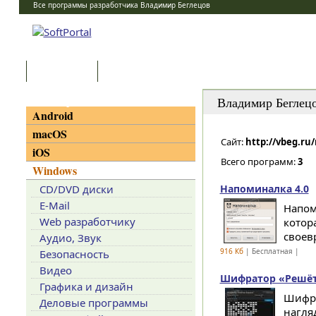
Все программы разработчика Владимир Беглецов
Программы
Статьи
Категории
Владимир Беглец
Android
macOS
Сайт:
http://vbeg.ru
iOS
Всего программ:
3
Windows
CD/DVD диски
Напоминалка 4.0
E-Mail
Напом
Web разработчику
котор
своев
Аудио, Звук
916 Кб
| Бесплатная |
Безопасность
Видео
Шифратор «Решётк
Графика и дизайн
Шифра
Деловые программы
нагля