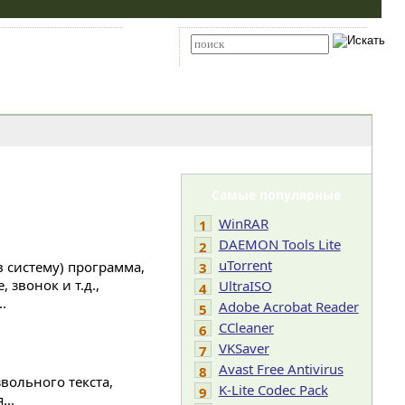
Карта сайта
RSS
Расширенный поиск
Самые популярные
WinRAR
1
DAEMON Tools Lite
2
uTorrent
 систему) программа,
3
звонок и т.д.,
UltraISO
4
.
Adobe Acrobat Reader
5
CCleaner
6
VKSaver
7
Avast Free Antivirus
8
вольного текста,
K-Lite Codec Pack
9
..