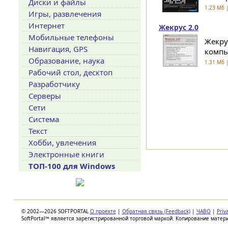
Диски и файлы
1.23 Мб
|
Игры, развлечения
Интернет
Жекрус 2.0
Мобильные телефоны
Жекру
Навигация, GPS
компь
Образование, наука
1.31 Мб
|
Рабочий стол, десктоп
Разработчику
Серверы
Сети
Система
Текст
Хобби, увлечения
Электронные книги
ТОП-100 для Windows
© 2002—2026 SOFTPORTAL
О проекте
|
Обратная связь (Feedback)
|
ЧАВО
|
Priv
SoftPortal™ является зарегистрированной торговой маркой. Копирование матер