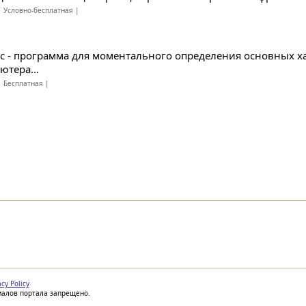
 Условно-бесплатная |
с - программа для моментального определения основных х
ютера...
 Бесплатная |
acy Policy
иалов портала запрещено.