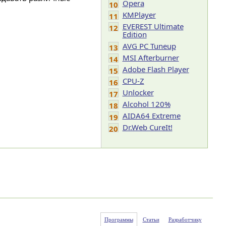
Opera
10
KMPlayer
11
EVEREST Ultimate
12
Edition
AVG PC Tuneup
13
MSI Afterburner
14
Adobe Flash Player
15
CPU-Z
16
Unlocker
17
Alcohol 120%
18
AIDA64 Extreme
19
Dr.Web CureIt!
20
Программы
Статьи
Разработчику