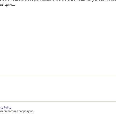
зиции...
acy Policy
иалов портала запрещено.