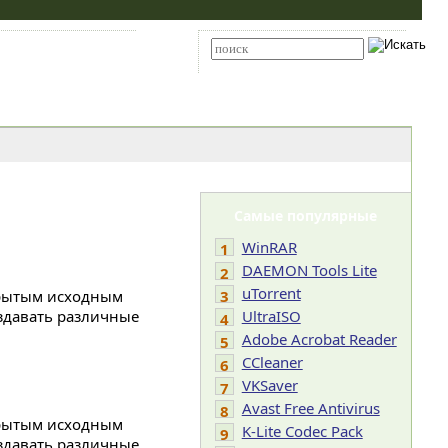
Карта сайта
RSS
Расширенный поиск
Самые популярные
WinRAR
1
DAEMON Tools Lite
2
uTorrent
крытым исходным
3
здавать различные
UltraISO
4
Adobe Acrobat Reader
5
CCleaner
6
VKSaver
7
Avast Free Antivirus
8
крытым исходным
K-Lite Codec Pack
9
здавать различные