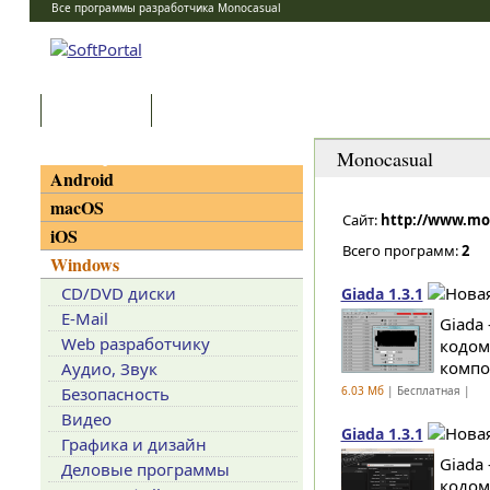
Все программы разработчика Monocasual
Программы
Статьи
Категории
Monocasual
Android
macOS
Сайт:
http://www.mo
iOS
Всего программ:
2
Windows
CD/DVD диски
Giada 1.3.1
E-Mail
Giada
Web разработчику
кодом
компо
Аудио, Звук
Безопасность
6.03 Мб
| Бесплатная |
Видео
Giada 1.3.1
Графика и дизайн
Giada
Деловые программы
кодом