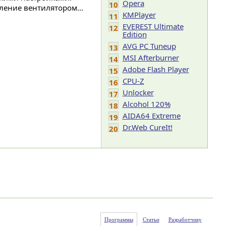
Opera
10
ление вентилятором...
KMPlayer
11
EVEREST Ultimate
12
Edition
AVG PC Tuneup
13
MSI Afterburner
14
Adobe Flash Player
15
CPU-Z
16
Unlocker
17
Alcohol 120%
18
AIDA64 Extreme
19
Dr.Web CureIt!
20
Программы
Статьи
Разработчику