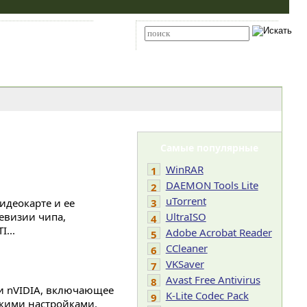
Карта сайта
RSS
Расширенный поиск
Самые популярные
WinRAR
1
DAEMON Tools Lite
2
uTorrent
идеокарте и ее
3
евизии чипа,
UltraISO
4
...
Adobe Acrobat Reader
5
CCleaner
6
VKSaver
7
Avast Free Antivirus
8
 и nVIDIA, включающее
K-Lite Codec Pack
9
нкими настройками.