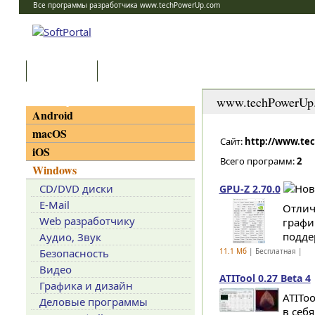
Все программы разработчика www.techPowerUp.com
Программы
Статьи
Категории
www.techPowerUp
Android
macOS
Сайт:
http://www.te
iOS
Всего программ:
2
Windows
CD/DVD диски
GPU-Z 2.70.0
E-Mail
Отлич
Web разработчику
графи
поддер
Аудио, Звук
Безопасность
11.1 Мб
| Бесплатная |
Видео
ATITool 0.27 Beta 4
Графика и дизайн
ATITo
Деловые программы
в себ