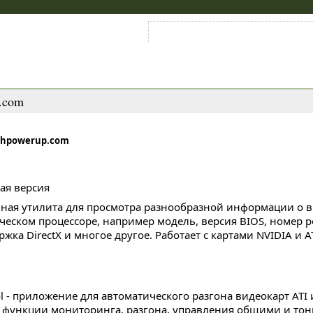
Войти на аккаунт
Зарегистрироваться
.com
chpowerup.com
ная утилита для просмотра разнообразной информации о в
ческом процессоре, например модель, версия BIOS, номер р
жка DirectX и многое другое. Работает с картами NVIDIA и ATI
ol - приложение для автоматического разгона видеокарт ATI
я функции мониторинга, разгона, управления общими и то