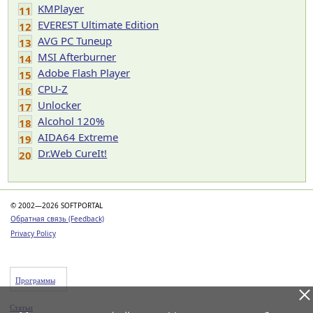
KMPlayer
11
EVEREST Ultimate Edition
12
AVG PC Tuneup
13
MSI Afterburner
14
Adobe Flash Player
15
CPU-Z
16
Unlocker
17
Alcohol 120%
18
AIDA64 Extreme
19
Dr.Web CureIt!
20
© 2002—2026 SOFTPORTAL
Обратная связь (Feedback)
Privacy Policy
Программы
Статьи