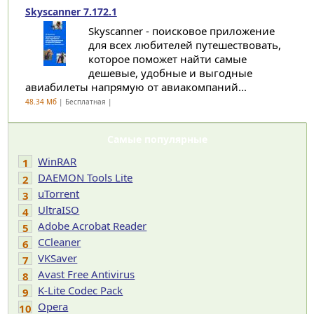
Skyscanner 7.172.1
Skyscanner - поисковое приложение
для всех любителей путешествовать,
которое поможет найти самые
дешевые, удобные и выгодные
авиабилеты напрямую от авиакомпаний...
48.34 Мб
| Бесплатная |
Самые популярные
WinRAR
1
DAEMON Tools Lite
2
uTorrent
3
UltraISO
4
Adobe Acrobat Reader
5
CCleaner
6
VKSaver
7
Avast Free Antivirus
8
K-Lite Codec Pack
9
Opera
10