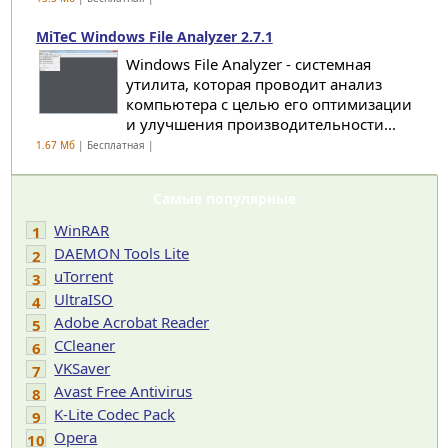
MiTeC Windows File Analyzer 2.7.1
Windows File Analyzer - системная
утилита, которая проводит анализ
компьютера с целью его оптимизации
и улучшения производительности...
1.67 Мб
| Бесплатная |
Самые популярные
WinRAR
1
DAEMON Tools Lite
2
uTorrent
3
UltraISO
4
Adobe Acrobat Reader
5
CCleaner
6
VKSaver
7
Avast Free Antivirus
8
K-Lite Codec Pack
9
Opera
10