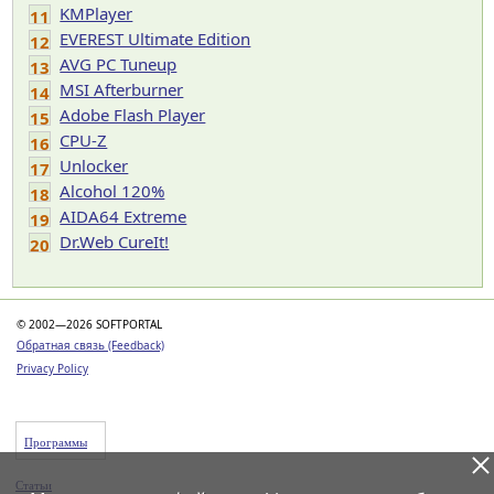
KMPlayer
11
EVEREST Ultimate Edition
12
AVG PC Tuneup
13
MSI Afterburner
14
Adobe Flash Player
15
CPU-Z
16
Unlocker
17
Alcohol 120%
18
AIDA64 Extreme
19
Dr.Web CureIt!
20
© 2002—2026 SOFTPORTAL
Обратная связь (Feedback)
Privacy Policy
Программы
Статьи