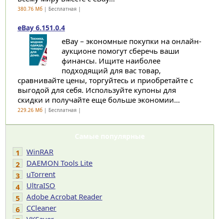
380.76 Мб
| Бесплатная |
eBay 6.151.0.4
eBay – экономные покупки на онлайн-
аукционе помогут сберечь ваши
финансы. Ищите наиболее
подходящий для вас товар,
сравнивайте цены, торгуйтесь и приобретайте с
выгодой для себя. Используйте купоны для
скидки и получайте еще больше экономии...
229.26 Мб
| Бесплатная |
Самые популярные
WinRAR
1
DAEMON Tools Lite
2
uTorrent
3
UltraISO
4
Adobe Acrobat Reader
5
CCleaner
6