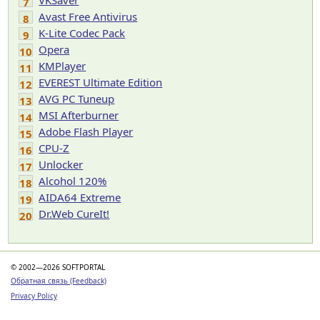
VKSaver
7
Avast Free Antivirus
8
K-Lite Codec Pack
9
Opera
10
KMPlayer
11
EVEREST Ultimate Edition
12
AVG PC Tuneup
13
MSI Afterburner
14
Adobe Flash Player
15
CPU-Z
16
Unlocker
17
Alcohol 120%
18
AIDA64 Extreme
19
Dr.Web CureIt!
20
© 2002—2026 SOFTPORTAL
Обратная связь (Feedback)
Privacy Policy