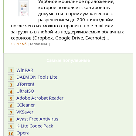
Удобное мобильное приложение,
которое позволяет сканировать
документы в премиум-качестве с
разрешением до 200 точек/дюйм,
после чего их можно отправить по e-mail или
загрузить в любой из поддерживаемых облачных
сервисов (Dropbox, Google Drive, Evernote)...
158.97 Мб
| Бесплатная |
Самые популярные
WinRAR
1
DAEMON Tools Lite
2
uTorrent
3
UltraISO
4
Adobe Acrobat Reader
5
CCleaner
6
VKSaver
7
Avast Free Antivirus
8
K-Lite Codec Pack
9
Opera
10