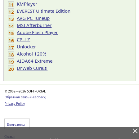
KMPlayer
11
EVEREST Ultimate Edition
12
AVG PC Tuneup
13
MSI Afterburner
14
Adobe Flash Player
15
CPU-Z
16
Unlocker
17
Alcohol 120%
18
AIDA64 Extreme
19
Dr.Web CureIt!
20
© 2002—2026 SOFTPORTAL
Обратная связь (Feedback)
Privacy Policy
Программы
Статьи