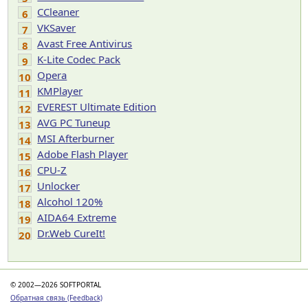
CCleaner
6
VKSaver
7
Avast Free Antivirus
8
K-Lite Codec Pack
9
Opera
10
KMPlayer
11
EVEREST Ultimate Edition
12
AVG PC Tuneup
13
MSI Afterburner
14
Adobe Flash Player
15
CPU-Z
16
Unlocker
17
Alcohol 120%
18
AIDA64 Extreme
19
Dr.Web CureIt!
20
© 2002—2026 SOFTPORTAL
Обратная связь (Feedback)