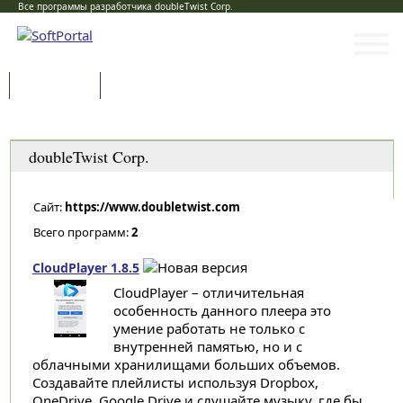
Все программы разработчика doubleTwist Corp.
Программы
Статьи
Категории
doubleTwist Corp.
Сайт:
https://www.doubletwist.com
Всего программ:
2
CloudPlayer 1.8.5
CloudPlayer – отличительная
особенность данного плеера это
умение работать не только с
внутренней памятью, но и с
облачными хранилищами больших объемов.
Создавайте плейлисты используя Dropbox,
OneDrive, Google Drive и слушайте музыку, где бы