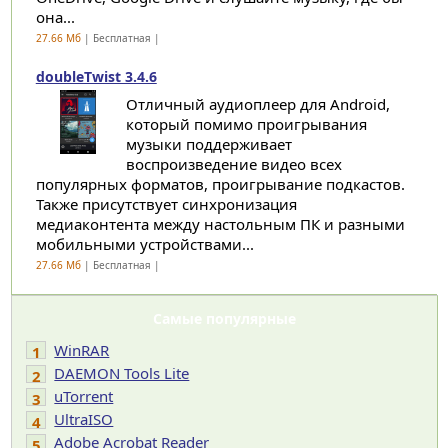
она...
27.66 Мб
| Бесплатная |
doubleTwist 3.4.6
Отличный аудиоплеер для Android,
который помимо проигрывания
музыки поддерживает
воспроизведение видео всех
популярных форматов, проигрывание подкастов.
Также присутствует синхронизация
медиаконтента между настольным ПК и разными
мобильными устройствами...
27.66 Мб
| Бесплатная |
Самые популярные
WinRAR
1
DAEMON Tools Lite
2
uTorrent
3
UltraISO
4
Adobe Acrobat Reader
5