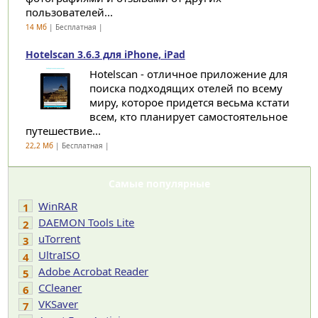
пользователей...
14 Мб
| Бесплатная |
Hotelscan 3.6.3 для iPhone, iPad
Hotelscan - отличное приложение для
поиска подходящих отелей по всему
миру, которое придется весьма кстати
всем, кто планирует самостоятельное
путешествие...
22,2 Мб
| Бесплатная |
Самые популярные
WinRAR
1
DAEMON Tools Lite
2
uTorrent
3
UltraISO
4
Adobe Acrobat Reader
5
CCleaner
6
VKSaver
7