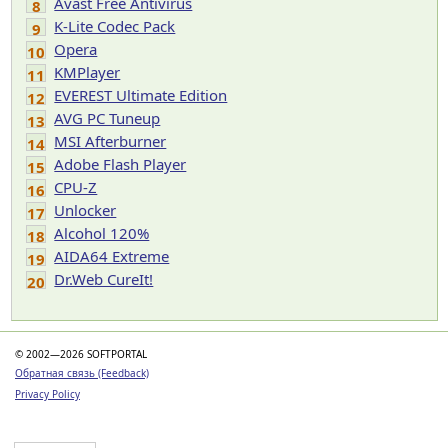
Avast Free Antivirus
8
K-Lite Codec Pack
9
Opera
10
KMPlayer
11
EVEREST Ultimate Edition
12
AVG PC Tuneup
13
MSI Afterburner
14
Adobe Flash Player
15
CPU-Z
16
Unlocker
17
Alcohol 120%
18
AIDA64 Extreme
19
Dr.Web CureIt!
20
© 2002—2026 SOFTPORTAL
Обратная связь (Feedback)
Privacy Policy