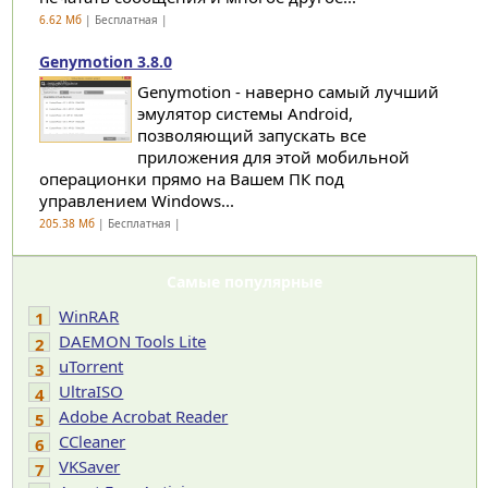
6.62 Мб
| Бесплатная |
Genymotion 3.8.0
Genymotion - наверно самый лучший
эмулятор системы Android,
позволяющий запускать все
приложения для этой мобильной
операционки прямо на Вашем ПК под
управлением Windows...
205.38 Мб
| Бесплатная |
Самые популярные
WinRAR
1
DAEMON Tools Lite
2
uTorrent
3
UltraISO
4
Adobe Acrobat Reader
5
CCleaner
6
VKSaver
7