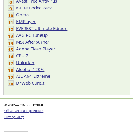
Avast Free Antivirus
8
K-Lite Codec Pack
9
Opera
10
KMPlayer
11
EVEREST Ultimate Edition
12
AVG PC Tuneup
13
MSI Afterburner
14
Adobe Flash Player
15
CPU-Z
16
Unlocker
17
Alcohol 120%
18
AIDA64 Extreme
19
Dr.Web CureIt!
20
© 2002—2026 SOFTPORTAL
Обратная связь (Feedback)
Privacy Policy