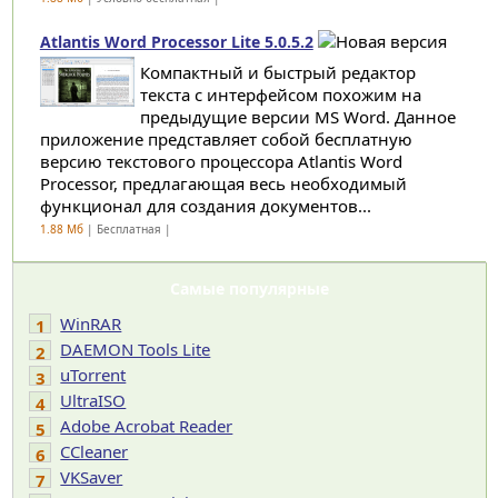
Atlantis Word Processor Lite 5.0.5.2
Компактный и быстрый редактор
текста с интерфейсом похожим на
предыдущие версии MS Word. Данное
приложение представляет собой бесплатную
версию текстового процессора Atlantis Word
Processor, предлагающая весь необходимый
функционал для создания документов...
1.88 Мб
| Бесплатная |
Самые популярные
WinRAR
1
DAEMON Tools Lite
2
uTorrent
3
UltraISO
4
Adobe Acrobat Reader
5
CCleaner
6
VKSaver
7