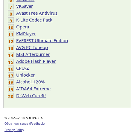
6
VKSaver
7
Avast Free Antivirus
8
K-Lite Codec Pack
9
Opera
10
KMPlayer
11
EVEREST Ultimate Edition
12
AVG PC Tuneup
13
MSI Afterburner
14
Adobe Flash Player
15
CPU-Z
16
Unlocker
17
Alcohol 120%
18
AIDA64 Extreme
19
Dr.Web CureIt!
20
© 2002—2026 SOFTPORTAL
Обратная связь (Feedback)
Privacy Policy