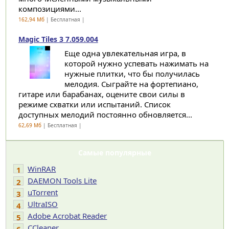
композициями...
162,94 Мб
| Бесплатная |
Magic Tiles 3 7.059.004
Еще одна увлекательная игра, в
которой нужно успевать нажимать на
нужные плитки, что бы получилась
мелодия. Сыграйте на фортепиано,
гитаре или барабанах, оцените свои силы в
режиме схватки или испытаний. Список
доступных мелодий постоянно обновляется...
62,69 Мб
| Бесплатная |
Самые популярные
WinRAR
1
DAEMON Tools Lite
2
uTorrent
3
UltraISO
4
Adobe Acrobat Reader
5
CCleaner