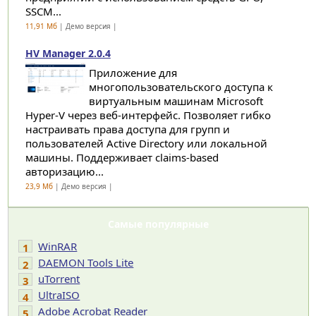
SSCM...
11,91 Мб
| Демо версия |
HV Manager 2.0.4
Приложение для
многопользовательского доступа к
виртуальным машинам Microsoft
Hyper-V через веб-интерфейс. Позволяет гибко
настраивать права доступа для групп и
пользователей Active Directory или локальной
машины. Поддерживает claims-based
авторизацию...
23,9 Мб
| Демо версия |
Самые популярные
WinRAR
1
DAEMON Tools Lite
2
uTorrent
3
UltraISO
4
Adobe Acrobat Reader
5