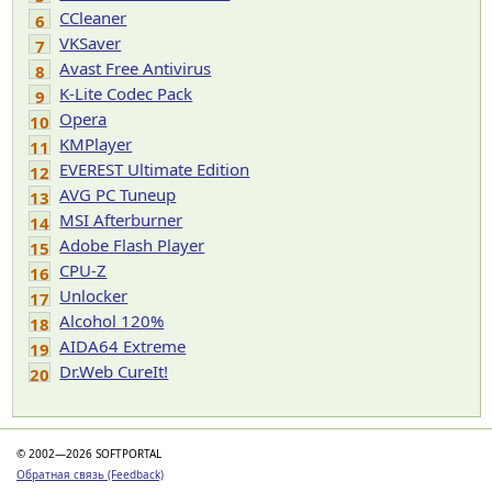
CCleaner
6
VKSaver
7
Avast Free Antivirus
8
K-Lite Codec Pack
9
Opera
10
KMPlayer
11
EVEREST Ultimate Edition
12
AVG PC Tuneup
13
MSI Afterburner
14
Adobe Flash Player
15
CPU-Z
16
Unlocker
17
Alcohol 120%
18
AIDA64 Extreme
19
Dr.Web CureIt!
20
© 2002—2026 SOFTPORTAL
Обратная связь (Feedback)