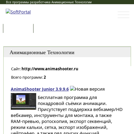
Все программы разработчика Анимационные Технологии
Программы
Статьи
Категории
Анимационные Технологии
Сайт:
http://www.animashooter.ru
Всего программ:
2
AnimaShooter Junior 3.9.9.6
Бесплатная программа для
покадровой съёмки анимации.
Присутствует поддержка вебкамер/HD
вебкамер, инструменты для монтажа, а также
RAM-превью, ротоскопия, экспорт секвенций,
режим кальки, сетка, экспорт изображений,
цейтрафер, а также ряд других функций...