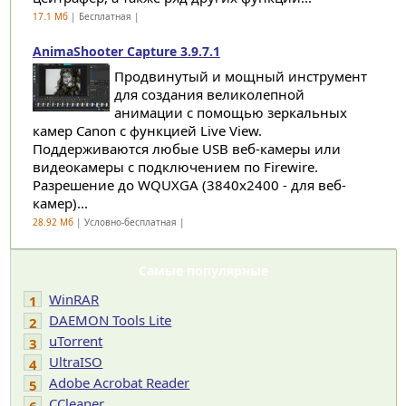
17.1 Мб
| Бесплатная |
AnimaShooter Capture 3.9.7.1
Продвинутый и мощный инструмент
для создания великолепной
анимации с помощью зеркальных
камер Canon с функцией Live View.
Поддерживаются любые USB веб-камеры или
видеокамеры с подключением по Firewire.
Разрешение до WQUXGA (3840x2400 - для веб-
камер)...
28.92 Мб
| Условно-бесплатная |
Самые популярные
WinRAR
1
DAEMON Tools Lite
2
uTorrent
3
UltraISO
4
Adobe Acrobat Reader
5
CCleaner