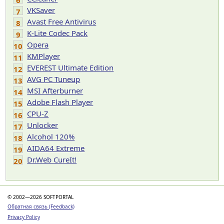
6
VKSaver
7
Avast Free Antivirus
8
K-Lite Codec Pack
9
Opera
10
KMPlayer
11
EVEREST Ultimate Edition
12
AVG PC Tuneup
13
MSI Afterburner
14
Adobe Flash Player
15
CPU-Z
16
Unlocker
17
Alcohol 120%
18
AIDA64 Extreme
19
Dr.Web CureIt!
20
© 2002—2026 SOFTPORTAL
Обратная связь (Feedback)
Privacy Policy