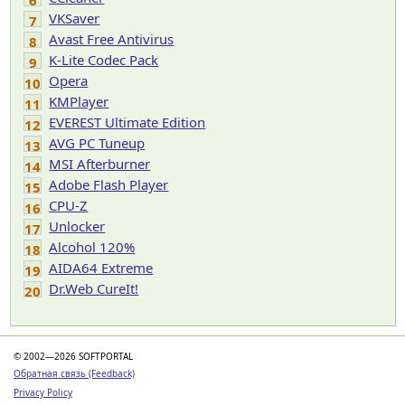
6
VKSaver
7
Avast Free Antivirus
8
K-Lite Codec Pack
9
Opera
10
KMPlayer
11
EVEREST Ultimate Edition
12
AVG PC Tuneup
13
MSI Afterburner
14
Adobe Flash Player
15
CPU-Z
16
Unlocker
17
Alcohol 120%
18
AIDA64 Extreme
19
Dr.Web CureIt!
20
© 2002—2026 SOFTPORTAL
Обратная связь (Feedback)
Privacy Policy