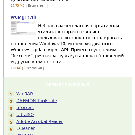
27.73 Мб
| Бесплатная |
WuMgr 1.1b
Небольшая бесплатная портативная
утилита, которая позволяет
пользователю тонко контролировать
обновления Windows 10, используя для этого
Windows Update Agent API. Присутствует режим
"без сети", ручная загрузка/установка обновлений
и другие возможности...
123 Кб
| Бесплатная |
Самые популярные
WinRAR
1
DAEMON Tools Lite
2
uTorrent
3
UltraISO
4
Adobe Acrobat Reader
5
CCleaner
6