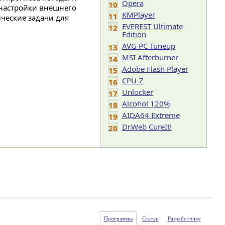
Opera
10
 настройки внешнего
KMPlayer
11
ческие задачи для
EVEREST Ultimate
12
Edition
AVG PC Tuneup
13
MSI Afterburner
14
Adobe Flash Player
15
CPU-Z
16
Unlocker
17
Alcohol 120%
18
AIDA64 Extreme
19
Dr.Web CureIt!
20
Программы
Статьи
Разработчику