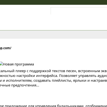
Войти на аккаунт
Зарегистрироваться
pp.com/
альный плеер с поддержкой текстов песен, встроенным эк
жностью настройки интерфейса. Позволяет управлять ауди
м и исполнителям, создавать плейлисты, ярлыки и настраи
ичные предпочтения...
ое приложение для управления будильниками, отображени