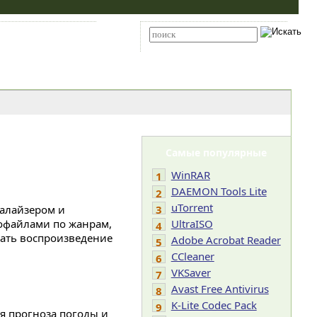
Карта сайта
RSS
Расширенный поиск
Самые популярные
WinRAR
1
DAEMON Tools Lite
2
uTorrent
валайзером и
3
офайлами по жанрам,
UltraISO
4
вать воспроизведение
Adobe Acrobat Reader
5
CCleaner
6
VKSaver
7
Avast Free Antivirus
8
K-Lite Codec Pack
9
я прогноза погоды и