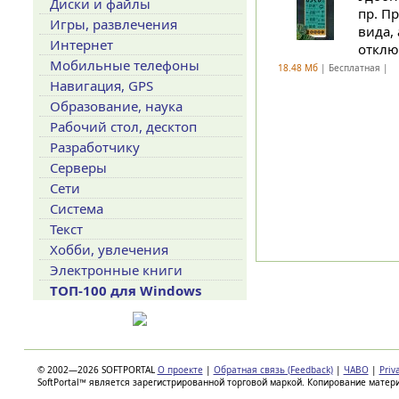
Диски и файлы
пр. П
Игры, развлечения
вида,
Интернет
отклю
Мобильные телефоны
18.48 Мб
| Бесплатная |
Навигация, GPS
Образование, наука
Рабочий стол, десктоп
Разработчику
Серверы
Сети
Система
Текст
Хобби, увлечения
Электронные книги
ТОП-100 для Windows
© 2002—2026 SOFTPORTAL
О проекте
|
Обратная связь (Feedback)
|
ЧАВО
|
Priv
SoftPortal™ является зарегистрированной торговой маркой. Копирование матер