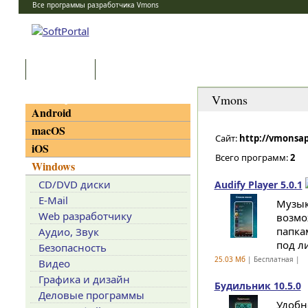
Все программы разработчика Vmons
Программы
Статьи
Категории
Vmons
Android
macOS
Сайт:
http://vmonsa
iOS
Всего программ:
2
Windows
CD/DVD диски
Audify Player 5.0.1
E-Mail
Музык
Web разработчику
возмо
папка
Аудио, Звук
под л
Безопасность
25.03 Мб
| Бесплатная |
Видео
Графика и дизайн
Будильник 10.5.0
Деловые программы
Удобн