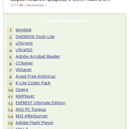
17,17 Мб
| Бесплатная |
Самые популярные
WinRAR
1
DAEMON Tools Lite
2
uTorrent
3
UltraISO
4
Adobe Acrobat Reader
5
CCleaner
6
VKSaver
7
Avast Free Antivirus
8
K-Lite Codec Pack
9
Opera
10
KMPlayer
11
EVEREST Ultimate Edition
12
AVG PC Tuneup
13
MSI Afterburner
14
Adobe Flash Player
15