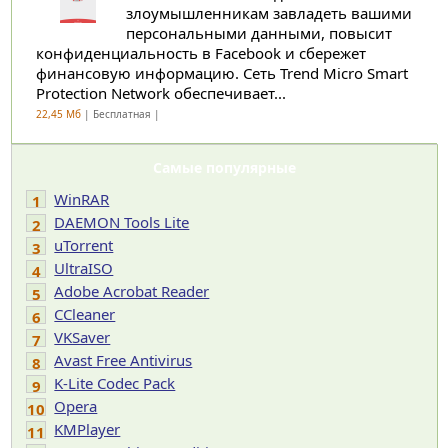
злоумышленникам завладеть вашими
персональными данными, повысит
конфиденциальность в Facebook и сбережет
финансовую информацию. Сеть Trend Micro Smart
Protection Network обеспечивает...
22,45 Мб
| Бесплатная |
Самые популярные
WinRAR
1
DAEMON Tools Lite
2
uTorrent
3
UltraISO
4
Adobe Acrobat Reader
5
CCleaner
6
VKSaver
7
Avast Free Antivirus
8
K-Lite Codec Pack
9
Opera
10
KMPlayer
11