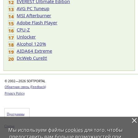
EVEREST Ultimate Edition
12
AVG PC Tuneup
13
MSI Afterburner
14
Adobe Flash Player
15
CPU-Z
16
Unlocker
17
Alcohol 120%
18
AIDA64 Extreme
19
Dr.Web CureIt!
20
© 2002—2026 SOFTPORTAL
Обратная связь (Feedback)
Privacy Policy
Программы
Статьи
Мы используем файлы
cookies
для того, чтобы
предоставить вам больше возможностей при