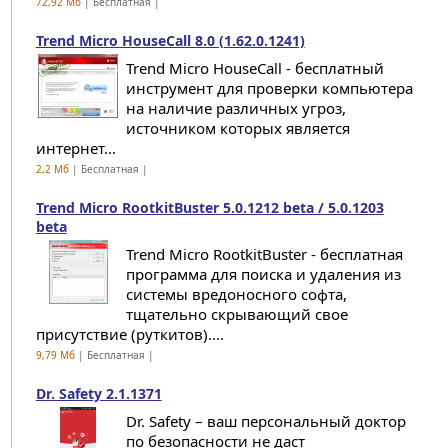
72,92 Мб
| Бесплатная |
Trend Micro HouseCall 8.0 (1.62.0.1241)
Trend Micro HouseCall - бесплатный
инструмент для проверки компьютера
на наличие различных угроз,
источником которых является
интернет...
2,2 Мб
| Бесплатная |
Trend Micro RootkitBuster 5.0.1212 beta / 5.0.1203
beta
Trend Micro RootkitBuster - бесплатная
программа для поиска и удаления из
системы вредоносного софта,
тщательно скрывающий свое
присутствие (руткитов)....
9,79 Мб
| Бесплатная |
Dr. Safety 2.1.1371
Dr. Safety – ваш персональный доктор
по безопасности не даст