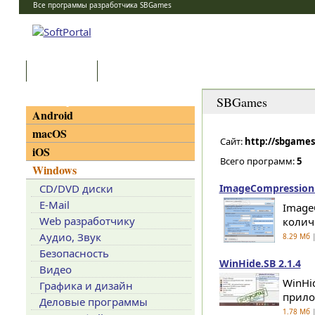
Все программы разработчика SBGames
Программы
Статьи
Категории
SBGames
Android
macOS
Сайт:
http://sbgames
iOS
Всего программ:
5
Windows
CD/DVD диски
ImageCompression.S
E-Mail
Image
Web разработчику
колич
Аудио, Звук
8.29 Мб
|
Безопасность
WinHide.SB 2.1.4
Видео
WinHi
Графика и дизайн
прилож
Деловые программы
1.78 Мб
|