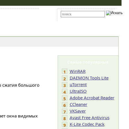
Карта сайта
RSS
Расширенный поиск
Самые популярные
WinRAR
1
DAEMON Tools Lite
2
uTorrent
о сжатия большого
3
UltraISO
4
Adobe Acrobat Reader
5
CCleaner
6
VKSaver
7
ает окна видимых
Avast Free Antivirus
8
K-Lite Codec Pack
9