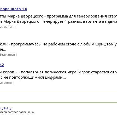
ворецкого 1.0
ты Марка Дворецкого - программа для генерирования стар
т Марка Дворецкого. Генерирует 4 разных варианта выдвиж
есплатная |
ck.XP - программачасы на рабочем столе с любым шрифтом 
е...
Бесплатная |
.2
и коровы - популярная логическая игра. Игрок старается от
 с не повторяющимися цифрами...
сплатная |
acy Policy
иалов портала запрещено.