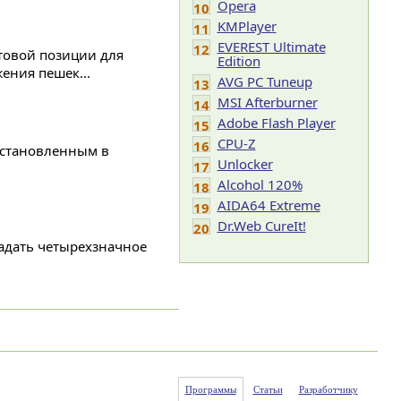
Opera
10
KMPlayer
11
EVEREST Ultimate
12
товой позиции для
Edition
ения пешек...
AVG PC Tuneup
13
MSI Afterburner
14
Adobe Flash Player
15
CPU-Z
16
установленным в
Unlocker
17
Alcohol 120%
18
AIDA64 Extreme
19
Dr.Web CureIt!
20
гадать четырехзначное
Программы
Статьи
Разработчику