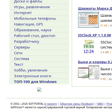
Диски и файлы
Игры, развлечения
Шахматы Марка Д
Интернет
Шахма
Мобильные телефоны
шахма
Навигация, GPS
21 Кб
| Б
Образование, наука
SSClock.XP 1.1.0.98
Рабочий стол, десктоп
Разработчику
SSClo
Серверы
систем
Сети
3.4 Мб
| 
Система
Быки и коровы 0.2
Текст
Быки 
Хобби, увлечения
число
Электронные книги
9 Кб
| Бе
ТОП-100 для Windows
© 2002—2026 SOFTPORTAL
О проекте
|
Обратная связь (Feedback)
|
ЧАВО
|
Priv
SoftPortal™ является зарегистрированной торговой маркой. Копирование матер