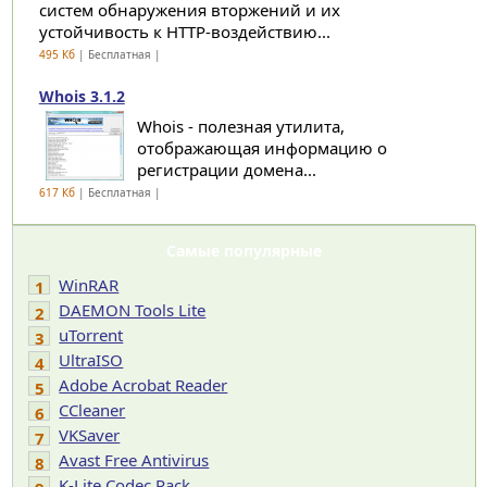
систем обнаружения вторжений и их
устойчивость к HTTP-воздействию...
495 Кб
| Бесплатная |
Whois 3.1.2
Whois - полезная утилита,
отображающая информацию о
регистрации домена...
617 Кб
| Бесплатная |
Самые популярные
WinRAR
1
DAEMON Tools Lite
2
uTorrent
3
UltraISO
4
Adobe Acrobat Reader
5
CCleaner
6
VKSaver
7
Avast Free Antivirus
8
K-Lite Codec Pack