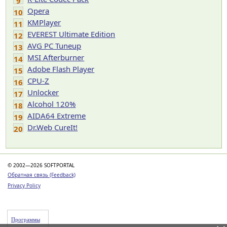
9
Opera
10
KMPlayer
11
EVEREST Ultimate Edition
12
AVG PC Tuneup
13
MSI Afterburner
14
Adobe Flash Player
15
CPU-Z
16
Unlocker
17
Alcohol 120%
18
AIDA64 Extreme
19
Dr.Web CureIt!
20
© 2002—2026 SOFTPORTAL
Обратная связь (Feedback)
Privacy Policy
Программы