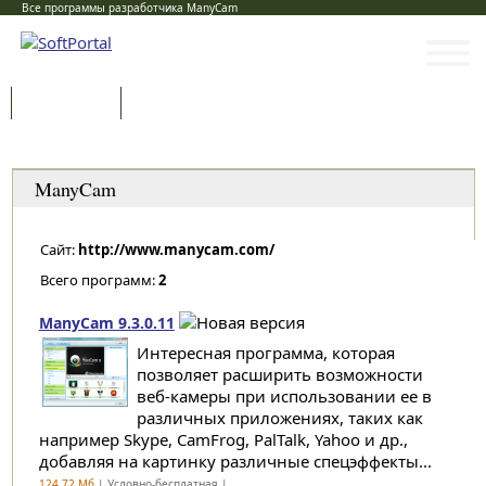
Все программы разработчика ManyCam
Программы
Статьи
Категории
ManyCam
Сайт:
http://www.manycam.com/
Всего программ:
2
ManyCam 9.3.0.11
Интересная программа, которая
позволяет расширить возможности
веб-камеры при использовании ее в
различных приложениях, таких как
например Skype, CamFrog, PalTalk, Yahoo и др.,
добавляя на картинку различные спецэффекты...
124,72 Мб
| Условно-бесплатная |