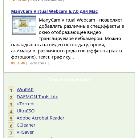
ManyCam Virtual Webcam 6.7.0 для Mac
ManyCam Virtual Webcam - позволяет
добавлять различные спецэффекты в
окно отображающее видео
транслируемое вебкамерой. Можно
накладывать на видео поток дату, время,
анимацию, различного рода спецэффекты (как в
фотошопе), текст, графику...
89,31 Мб
| Бесплатная |
Самые популярные
WinRAR
1
DAEMON Tools Lite
2
uTorrent
3
UltraISO
4
Adobe Acrobat Reader
5
CCleaner
6
VKSaver
7