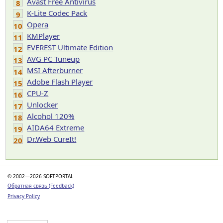
Avast Free Antivirus
8
K-Lite Codec Pack
9
Opera
10
KMPlayer
11
EVEREST Ultimate Edition
12
AVG PC Tuneup
13
MSI Afterburner
14
Adobe Flash Player
15
CPU-Z
16
Unlocker
17
Alcohol 120%
18
AIDA64 Extreme
19
Dr.Web CureIt!
20
© 2002—2026 SOFTPORTAL
Обратная связь (Feedback)
Privacy Policy