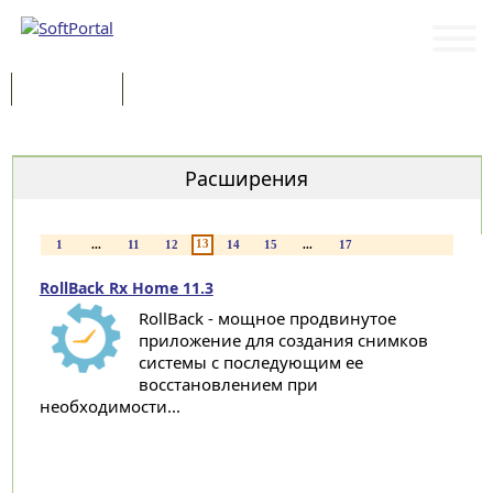
Программы
Статьи
Категории
Расширения
13
1
...
11
12
14
15
...
17
RollBack Rx Home 11.3
RollBack - мощное продвинутое
приложение для создания снимков
системы с последующим ее
восстановлением при
необходимости...