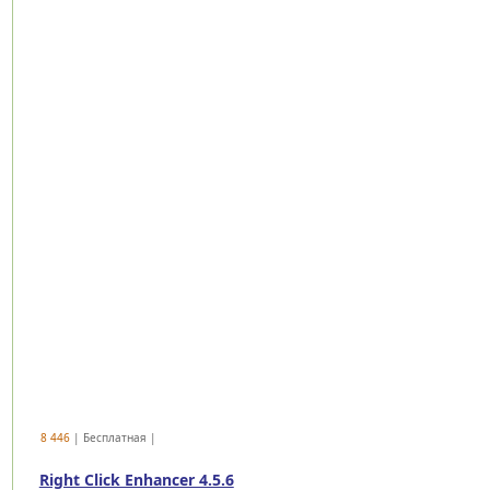
8 446
| Бесплатная |
Right Click Enhancer 4.5.6