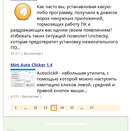
Как часто вы, устанавливая какую-
либо программу, получали в довесок
ворох ненужных приложений,
тормозящих работу ПК и
раздражающих вас одним своим появлением?
Избежать таких ситуаций позволит Unchecky,
которая предотвратит установку нежелательного
ПО...
59 317
| Бесплатная |
Mini Auto Clicker 1.4
AutoclickR - небольшая утилита, с
помощью которой можно настроить
имитацию кликов левой, средней и
правой кнопок мыши...
4 570
| Бесплатная |
13
1
...
11
12
14
15
...
17
Самые популярные