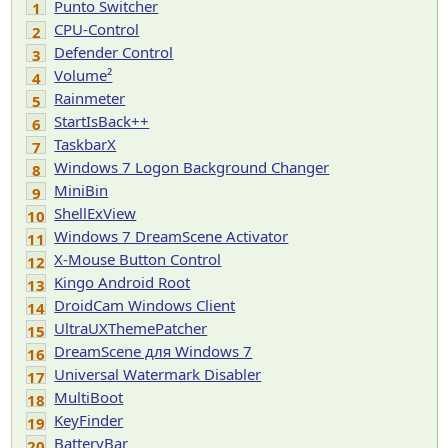
Punto Switcher
1
CPU-Control
2
Defender Control
3
Volume²
4
Rainmeter
5
StartIsBack++
6
TaskbarX
7
Windows 7 Logon Background Changer
8
MiniBin
9
ShellExView
10
Windows 7 DreamScene Activator
11
X-Mouse Button Control
12
Kingo Android Root
13
DroidCam Windows Client
14
UltraUXThemePatcher
15
DreamScene для Windows 7
16
Universal Watermark Disabler
17
MultiBoot
18
KeyFinder
19
BatteryBar
20