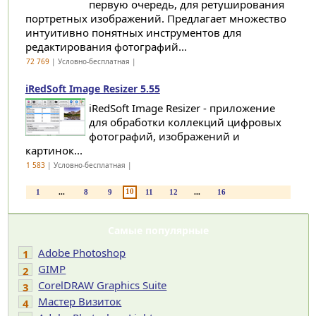
первую очередь, для ретуширования
портретных изображений. Предлагает множество
интуитивно понятных инструментов для
редактирования фотографий...
72 769
| Условно-бесплатная |
iRedSoft Image Resizer 5.55
iRedSoft Image Resizer - приложение
для обработки коллекций цифровых
фотографий, изображений и
картинок...
1 583
| Условно-бесплатная |
10
1
...
8
9
11
12
...
16
Самые популярные
Adobe Photoshop
1
GIMP
2
CorelDRAW Graphics Suite
3
Мастер Визиток
4