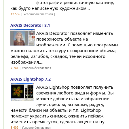
фотографии реалистичную картину,
как будто написанную художником...
12 566
| Условно-бесплатная |
AKVIS Decorator 8.1
AKVIS Decorator позволяет изменять
поверхность объекта на
изображении. С помощью программы
можно наложить текстуру с сохранением объема,
рельефа, изгибов, складок, теней исходного
изображения....
7 741
| Условно-бесплатная |
AKVIS LightShop 7.2
AKVIS LightShop позволяет получить
свечения любого вида и формы. Вы
можете добавить на изображение
лучи, ореолы, вспышки, радугу,
нанести блики на объекты и т.п. LightShop
поможет украсить снимок, оживить пейзаж,
изменить время суток, сделать акцент на ну...
8 409
| Условно-бесплатная |