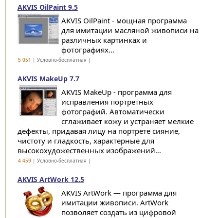
AKVIS OilPaint 9.5
AKVIS OilPaint - мощная программа
для имитации масляной живописи на
различных картинках и
фотографиях...
5 051
| Условно-бесплатная |
AKVIS MakeUp 7.7
AKVIS MakeUp - программа для
исправления портретных
фотографий. Автоматически
сглаживает кожу и устраняет мелкие
дефекты, придавая лицу на портрете сияние,
чистоту и гладкость, характерные для
высокохудожественных изображений...
4 459
| Условно-бесплатная |
AKVIS ArtWork 12.5
AKVIS ArtWork — программа для
имитации живописи. ArtWork
позволяет создать из цифровой