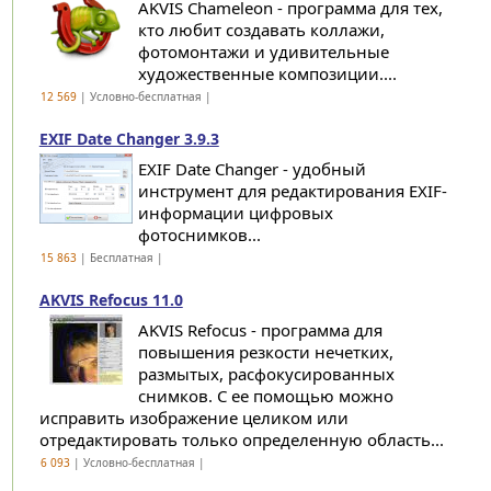
AKVIS Chameleon - программа для тех,
кто любит создавать коллажи,
фотомонтажи и удивительные
художественные композиции....
12 569
| Условно-бесплатная |
EXIF Date Changer 3.9.3
EXIF Date Changer - удобный
инструмент для редактирования EXIF-
информации цифровых
фотоснимков...
15 863
| Бесплатная |
AKVIS Refocus 11.0
AKVIS Refocus - программа для
повышения резкости нечетких,
размытых, расфокусированных
снимков. С ее помощью можно
исправить изображение целиком или
отредактировать только определенную область...
6 093
| Условно-бесплатная |