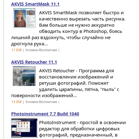
AKVIS SmartMask 11.1
AKVIS SmartMask позволяет быстро и
качественно вырезать часть рисунка.
Вам больше не нужно аккуратно
обводить контур в Photoshop, боясь
лишний раз вздохнуть, чтобы случайно не
дрогнула рука...
11 638
| Условно-бесплатная |
AKVIS Retoucher 11.1
AKVIS Retoucher - Программа для
восстановления изображений и
ретуши фотографий. Поможет
удалить царапины, пятна, "пыль" с
поверхности изображений...
13 058
| Условно-бесплатная |
Photoinstrument 7.7 Build 1040
PhotoInstrument - простой в освоении
редактор для обработки цифровых
фотографий, предназначенный, в