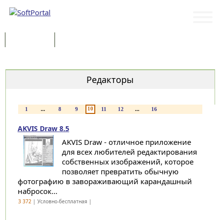
Программы
Статьи
Категории
Редакторы
10
1
...
8
9
11
12
...
16
AKVIS Draw 8.5
AKVIS Draw - отличное приложение
для всех любителей редактирования
собственных изображений, которое
позволяет превратить обычную
фотографию в завораживающий карандашный
набросок...
3 372
| Условно-бесплатная |