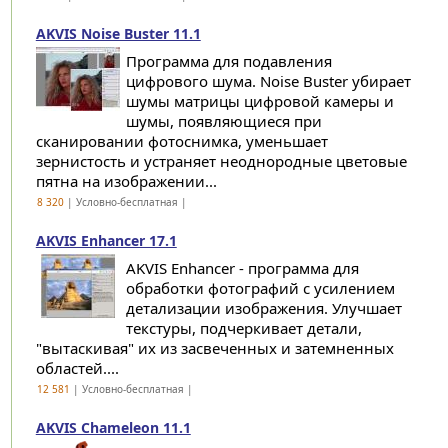
AKVIS Noise Buster 11.1
Программа для подавления
цифрового шума. Noise Buster убирает
шумы матрицы цифровой камеры и
шумы, появляющиеся при
сканировании фотоснимка, уменьшает
зернистость и устраняет неоднородные цветовые
пятна на изображении...
8 320
| Условно-бесплатная |
AKVIS Enhancer 17.1
AKVIS Enhancer - программа для
обработки фотографий с усилением
детализации изображения. Улучшает
текстуры, подчеркивает детали,
"вытаскивая" их из засвеченных и затемненных
областей....
12 581
| Условно-бесплатная |
AKVIS Chameleon 11.1