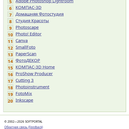
Adobe Photoshop Lightroom
5
КОМПАС-3D
6
Домашняя Фотостудия
7
Студия Красоты
8
Photoscape
9
Photo! Editor
10
Canva
11
SmallFoto
12
PaperScan
13
ФотоДЕКОР
14
КОМПАС-3D Home
15
ProShow Producer
16
Cutting 3
17
Photoinstrument
18
FotoMix
19
Inkscape
20
© 2002—2026 SOFTPORTAL
Обратная связь (Feedback)