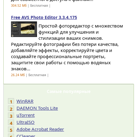
304.52 Мб
| Бесплатная |
Free AVS Photo Editor 3.3.4.175
Простой фоторедактор с множеством
функций для улучшения и
стилизации ваших снимков.
Редактируйте фотографии без потери качества,
добавляйте эффекты, корректируйте цвета и
создавайте профессиональные портреты,
защитите свои работы с помощью водяных
знаков...
26.24 Мб
| Бесплатная |
Самые популярные
WinRAR
1
DAEMON Tools Lite
2
uTorrent
3
UltraISO
4
Adobe Acrobat Reader
5
CCleaner