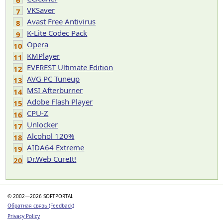
6
VKSaver
7
Avast Free Antivirus
8
K-Lite Codec Pack
9
Opera
10
KMPlayer
11
EVEREST Ultimate Edition
12
AVG PC Tuneup
13
MSI Afterburner
14
Adobe Flash Player
15
CPU-Z
16
Unlocker
17
Alcohol 120%
18
AIDA64 Extreme
19
Dr.Web CureIt!
20
© 2002—2026 SOFTPORTAL
Обратная связь (Feedback)
Privacy Policy