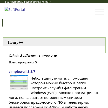
Все программы разработчика Henry++
Программы
Статьи
Категории
Henry++
Сайт:
http://www.henrypp.org/
Всего программ:
5
simplewall 3.8.7
Небольшая утилита, с помощью
которой можно быстро и легко
настроить службы фильтрации
Windows (WFP). Можно просматривать
логи, пользоваться встроенным списком
блокировок вредоносного ПО и телеметрии,
имеется поддержка IPv4/IPv6 и работа через