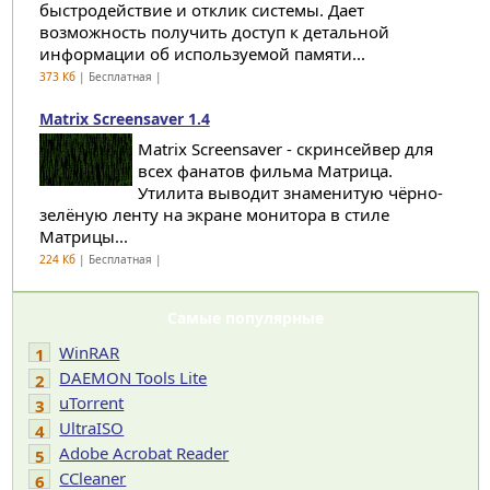
быстродействие и отклик системы. Дает
возможность получить доступ к детальной
информации об используемой памяти...
373 Кб
| Бесплатная |
Matrix Screensaver 1.4
Matrix Screensaver - скринсейвер для
всех фанатов фильма Матрица.
Утилита выводит знаменитую чёрно-
зелёную ленту на экране монитора в стиле
Матрицы...
224 Кб
| Бесплатная |
Самые популярные
WinRAR
1
DAEMON Tools Lite
2
uTorrent
3
UltraISO
4
Adobe Acrobat Reader
5
CCleaner
6