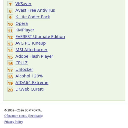
VKSaver
7
Avast Free Antivirus
8
K-Lite Codec Pack
9
Opera
10
KMPlayer
11
EVEREST Ultimate Edition
12
AVG PC Tuneup
13
MSI Afterburner
14
Adobe Flash Player
15
CPU-Z
16
Unlocker
17
Alcohol 120%
18
AIDA64 Extreme
19
Dr.Web CureIt!
20
© 2002—2026 SOFTPORTAL
Обратная связь (Feedback)
Privacy Policy