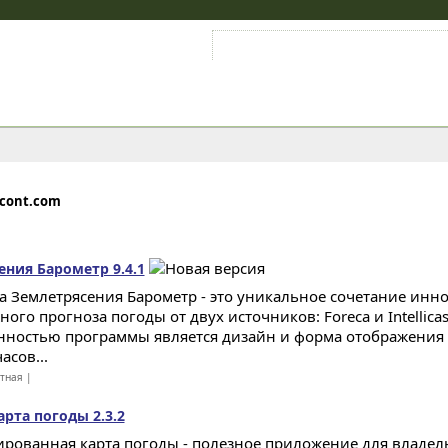
Войти на аккаунт
Зарегистрироваться
econt.com
ния Барометр 9.4.1
а Землетрясения Барометр - это уникальное сочетание инн
ого прогноза погоды от двух источников: Foreca и Intellic
нностью программы является дизайн и форма отображения 
асов...
атная |
рта погоды 2.3.2
рованная карта погоды - полезное приложение для владель