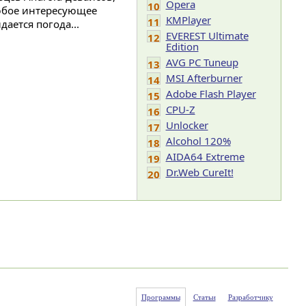
Opera
10
юбое интересующее
KMPlayer
11
ается погода...
EVEREST Ultimate
12
Edition
AVG PC Tuneup
13
MSI Afterburner
14
Adobe Flash Player
15
CPU-Z
16
Unlocker
17
Alcohol 120%
18
AIDA64 Extreme
19
Dr.Web CureIt!
20
Программы
Статьи
Разработчику