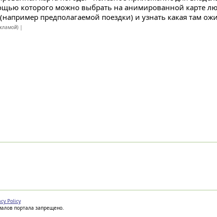
ощью которого можно выбрать на анимированной карте л
 (например предполагаемой поездки) и узнать какая там ожид
екламой) |
acy Policy
иалов портала запрещено.