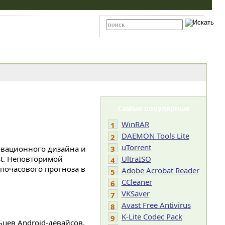
Карта сайта
RSS
Расширенный поиск
Самые популярные
WinRAR
1
DAEMON Tools Lite
2
uTorrent
овационного дизайна и
3
ast. Неповторимой
UltraISO
4
почасового прогноза в
Adobe Acrobat Reader
5
CCleaner
6
VKSaver
7
Avast Free Antivirus
8
K-Lite Codec Pack
9
цев Android-девайсов,