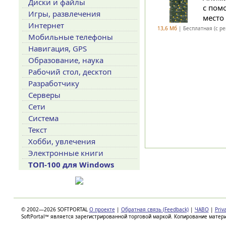
Диски и файлы
с пом
Игры, развлечения
место
Интернет
13,6 Мб
| Бесплатная (с р
Мобильные телефоны
Навигация, GPS
Образование, наука
Рабочий стол, десктоп
Разработчику
Серверы
Сети
Система
Текст
Хобби, увлечения
Электронные книги
ТОП-100 для Windows
© 2002—2026 SOFTPORTAL
О проекте
|
Обратная связь (Feedback)
|
ЧАВО
|
Priv
SoftPortal™ является зарегистрированной торговой маркой. Копирование матер