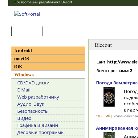
Все программы разработчика Elecont
Программы
Статьи
Категории
Elecont
Android
macOS
Сайт:
http://www.el
iOS
Всего программ:
2
Windows
CD/DVD диски
Погода Землетрясе
E-Mail
Погод
Web разработчику
надёжн
особе
Аудио, Звук
виде ч
Безопасность
18,96 Мб
| Условно-беспл
Видео
Графика и дизайн
Анимированная ка
Деловые программы
Аними