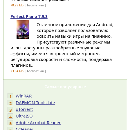
78.99 Мб
| Бесплатная |
Perfect Piano 7.9.3
Отличное приложение для Android,
которое позволяет пользователю
освоить навыки игры на пианино.
Присутствуют различные режимы
игры, доступны разнообразные звуковые
эффекты, имеется встроенный метроном,
регулировка скорости и сложности, поддержка
плагинов...
73.04 Мб
| Бесплатная |
Самые популярные
WinRAR
1
DAEMON Tools Lite
2
uTorrent
3
UltraISO
4
Adobe Acrobat Reader
5
CCleaner