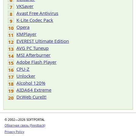
6
VKSaver
7
Avast Free Antivirus
8
K-Lite Codec Pack
9
Opera
10
KMPlayer
11
EVEREST Ultimate Edition
12
AVG PC Tuneup
13
MSI Afterburner
14
Adobe Flash Player
15
CPU-Z
16
Unlocker
17
Alcohol 120%
18
AIDA64 Extreme
19
Dr.Web CureIt!
20
© 2002—2026 SOFTPORTAL
Обратная связь (Feedback)
Privacy Policy