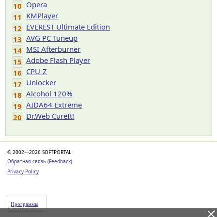
Opera
10
KMPlayer
11
EVEREST Ultimate Edition
12
AVG PC Tuneup
13
MSI Afterburner
14
Adobe Flash Player
15
CPU-Z
16
Unlocker
17
Alcohol 120%
18
AIDA64 Extreme
19
Dr.Web CureIt!
20
© 2002—2026 SOFTPORTAL
Обратная связь (Feedback)
Privacy Policy
Программы