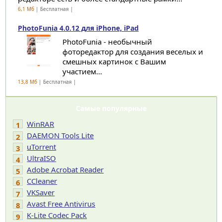
6,1 Мб
| Бесплатная |
PhotoFunia 4.0.12 для iPhone, iPad
PhotoFunia - необычный
фоторедактор для создания веселых и
смешных картинок с Вашим
участием...
13,8 Мб
| Бесплатная |
Самые популярные
WinRAR
1
DAEMON Tools Lite
2
uTorrent
3
UltraISO
4
Adobe Acrobat Reader
5
CCleaner
6
VKSaver
7
Avast Free Antivirus
8
K-Lite Codec Pack
9